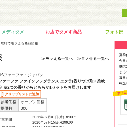
メディタメ
お店でタメす商品
フォト部
＞無料でモラえる商品情報
夏季
報
≫モラえる一覧へ
≫タメせる一覧へ
今日
抵抗
まる
NSファーファ・ジャパン
毎日
ファーファ ファインフレグランス エクラ(香りづけ剤)+柔軟
乾燥
剤 ※2つの香りからどちらか1セットをお届けします
クリップリストに追加
参考価格
オープン価格
提供数
300
2026年07月01日(水)18:00 ~
応募期間
2026年07月15日(水)09:00