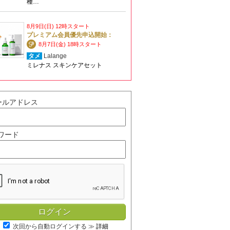
種…
8月9日(日) 12時スタート
プレミアム会員優先申込開始：
8月7日(金) 18時スタート
タメ
Lalange
ミレナス スキンケアセット
ールアドレス
ワード
次回から自動ログインする
≫
詳細