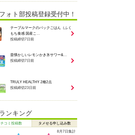
フォト部投稿登録受付中！
テーブルマークのパックごはん（ふく
もち食感 国産こ…
投稿締切
7
日前
昔懐かしいレモンかき氷サワー&…
投稿締切
7
日前
TRULY HEALTHY 2種2点
投稿締切
23
日前
ランキング
クチコミ投稿数
タメせる申し込み数
7月27日 ～ 8月2日