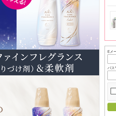
Eメ
パス