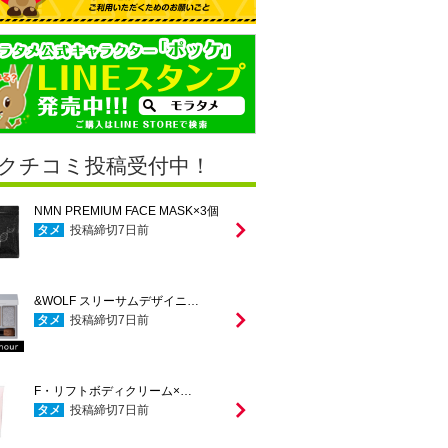
クチコミ投稿受付中！
NMN PREMIUM FACE MASK×3個
タメ
投稿締切
7
日前
&WOLF スリーサムデザイニ…
タメ
投稿締切
7
日前
F・リフトボディクリーム×…
タメ
投稿締切
7
日前