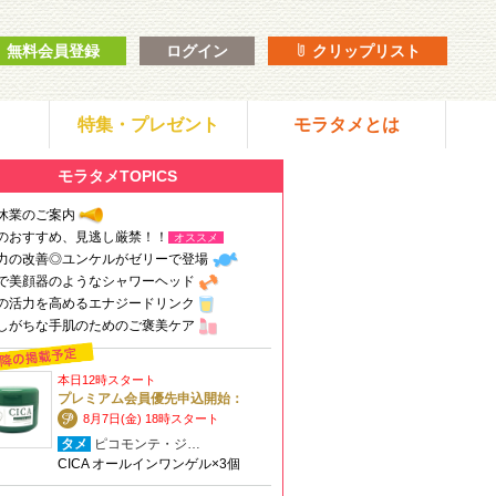
無料会員登録
ログイン
クリップリスト
特集・プレゼント
モラタメとは
モラタメTOPICS
休業のご案内
のおすすめ、見逃し厳禁！！
オススメ
力の改善◎ユンケルがゼリーで登場
で美顔器のようなシャワーヘッド
の活力を高めるエナジードリンク
しがちな手肌のためのご褒美ケア
本日12時スタート
プレミアム会員優先申込開始：
8月7日(金) 18時スタート
タメ
ピコモンテ・ジ…
CICA オールインワンゲル×3個