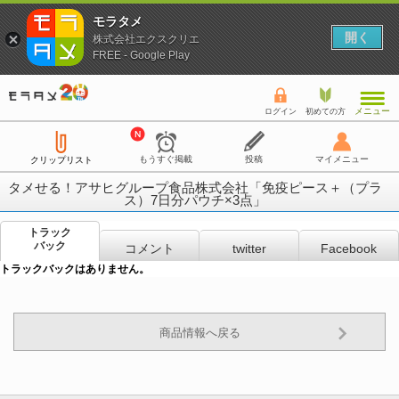
モラタメ
開く
株式会社エクスクリエ
FREE - Google Play
メニュー
ログイン
初めての方
もうすぐ掲載
投稿
マイメニュー
クリップリスト
タメせる！アサヒグループ食品株式会社「免疫ピース＋（プラ
ス）7日分パウチ×3点」
トラック
バック
コメント
twitter
Facebook
トラックバックはありません。
商品情報へ戻る