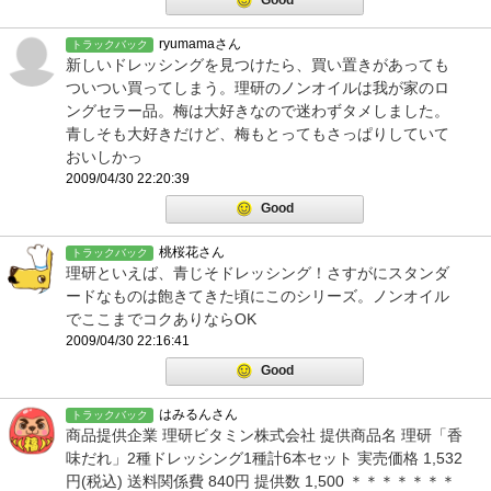
Good
ryumamaさん
トラックバック
新しいドレッシングを見つけたら、買い置きがあっても
ついつい買ってしまう。理研のノンオイルは我が家のロ
ングセラー品。梅は大好きなので迷わずタメしました。
青しそも大好きだけど、梅もとってもさっぱりしていて
おいしかっ
2009/04/30 22:20:39
Good
桃桜花さん
トラックバック
理研といえば、青じそドレッシング！さすがにスタンダ
ードなものは飽きてきた頃にこのシリーズ。ノンオイル
でここまでコクありならOK
2009/04/30 22:16:41
Good
はみるんさん
トラックバック
商品提供企業 理研ビタミン株式会社 提供商品名 理研「香
味だれ」2種ドレッシング1種計6本セット 実売価格 1,532
円(税込) 送料関係費 840円 提供数 1,500 ＊＊＊＊＊＊＊