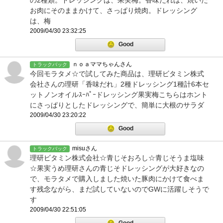
の2種類。ドレッシングは、果実梅。香味だれは、焼いた
お肉にそのままかけて、さっぱり焼肉。ドレッシング
は、梅
2009/04/30 23:32:25
Good
ｎｏａママちゃんさん
トラックバック
今回モラタメ☆で試してみた商品は、理研ビタミン株式
会社さんの理研「香味だれ」2種ドレッシング1種計6本セ
ットノンオイルｽｰﾊﾟｰドレッシング果実梅こちらはホント
にさっぱりとしたドレッシングで、簡単に大根のサラダ
2009/04/30 23:20:22
Good
misuさん
トラックバック
理研ビタミン株式会社☆青じそおろし☆青じそうま塩味
☆果実うめ理研さんの青じそドレッシングが大好きなの
で、モラタメで購入しました焼いた豚肉にかけて食べま
す残念ながら、まだ試していないのでGWに活躍しそうで
す
2009/04/30 22:51:05