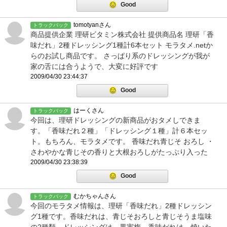
Good
tomotyanさん
トラックバック
商品提供企業 理研ビタミン株式会社 提供商品名 理研「香
味だれ」2種ドレッシング1種計6本セット モラタメ.netか
らのお試し商品です。 さっぱり系のドレッシングが我が
家の舌には合うようで、大変に好評です
2009/04/30 23:44:37
Good
はーくさん
トラックバック
今回は、理研ドレッシングの新商品がおタメしできま
す。「香味だれ２種」「ドレッシング１種」計６本セッ
ト。もちろん、モラタメです。 香味だれ青じそ おろし ・
さわやかな青じその香りと大根おろしがたっぷり入った
2009/04/30 23:38:39
Good
むかちゃんさん
トラックバック
今回のモラタメ情報は、理研「香味だれ」2種ドレッシン
グ1種です。香味だれは、青じそおろしと青じそうま塩味