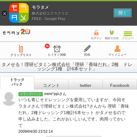
モラタメ
開く
株式会社エクスクリエ
FREE - Google Play
メニュー
ログイン
初めての方
もうすぐ掲載
投稿
マイメニュー
クリップリスト
タメせる！理研ビタミン株式会社「理研「香味だれ」2種 ドレ
ッシング1種 計6本セット」
トラック
バック
コメント
twitter
Facebook
mimi*ppiさん
トラックバック
いつも青じそドレッシングを愛用していますが、今回モ
ラタメさんで理研ビタミン株式会社?さんから 理研「香味
だれ」2種ドレッシング1種計6本セット がタメせるので
申し込みました。これがおいしいんです。肉用ってかい
て
2009/04/30 23:52:14