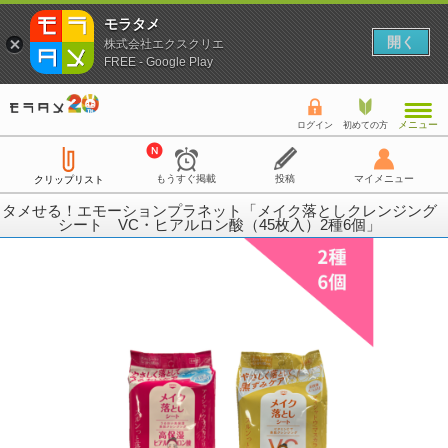
モラタメ
開く
株式会社エクスクリエ
FREE - Google Play
メニュー
ログイン
初めての方
もうすぐ掲載
投稿
マイメニュー
クリップリスト
タメせる！エモーションプラネット「メイク落としクレンジング
シート VC・ヒアルロン酸（45枚入）2種6個」