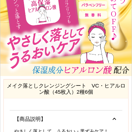
メイク落としクレンジングシート VC・ヒアルロ
ン酸（45枚入）2種6個
keyboard_arrow_up
【商品説明】
やさしく落として、うるおい・黒ずみケア！