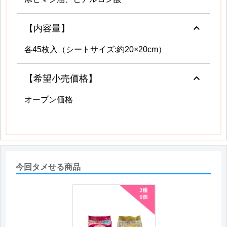
keyboard_arrow_up
【内容量】
各45枚入（シートサイズ:約20×20cm）
keyboard_arrow_up
【希望小売価格】
オープン価格
今回タメせる商品