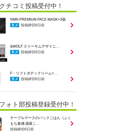
クチコミ投稿受付中！
NMN PREMIUM FACE MASK×3個
タメ
投稿締切
8
日前
&WOLF スリーサムデザイニ…
タメ
投稿締切
8
日前
F・リフトボディクリーム×…
タメ
投稿締切
8
日前
フォト部投稿登録受付中！
テーブルマークのパックごはん（ふく
もち食感 国産こ…
投稿締切
8
日前