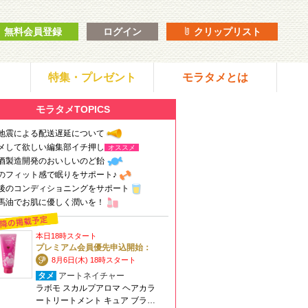
無料会員登録
ログイン
クリップリスト
特集・プレゼント
モラタメとは
モラタメTOPICS
地震による配送遅延について
メして欲しい編集部イチ押し
オススメ
酒製造開発のおいしいのど飴
のフィット感で眠りをサポート♪
後のコンディショニングをサポート
馬油でお肌に優しく潤いを！
本日18時スタート
プレミアム会員優先申込開始：
8月6日(木) 18時スタート
タメ
アートネイチャー
ラボモ スカルプアロマ ヘアカラ
ートリートメント キュア ブラ…