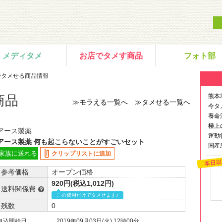
メディタメ
お店でタメす商品
フォト部
でタメせる商品情報
熊本
商品
≫モラえる一覧へ
≫タメせる一覧へ
今タ
養命
極上
アース製薬
運動
アース製薬 何も起こらないことがすごいセット
国産
家族に送れる
クリップリストに追加
参考価格
オープン価格
920円(税込1,012円)
送料関係費
この費用だけでタメせます♪
残数
0
申込開始日
2019年09月03日(火) 12時00分