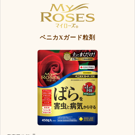
ベニカXガード粒剤
※