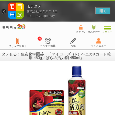
モラタメ
開く
株式会社エクスクリエ
FREE - Google Play
メニュー
ログイン
初めての方
もうすぐ掲載
投稿
マイメニュー
クリップリスト
タメせる！住友化学園芸 「マイローズ（R）ベニカXガード粒
剤 450g／ばらの活力剤 480ml」