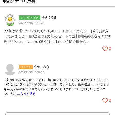
最新クチコミ投稿
ゆきくるみ
トラックバック
2025/02/10 19:13:49
??今は休眠中のバラたちのために、モラタメさんで、お試し購入
してみました！虫退治と活力剤のセットで送料関係費税込み?1298
円でゲット。ベニカのほうは、細かい粒状で根から...
0
うめごろう
コメント
2025/02/15 13:39:23
虫対策に頭を悩ませています。虫に葉をやられてしまいかれたようになって
いることが多く活力剤を試したいと思っていました。虫を退治し、根に活力
を与え今年の開花に期待したいと思っております。バラは難しいと思いつ
つ、きれ
…もっと見る
0