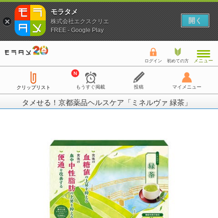
モラタメ
開く
株式会社エクスクリエ
FREE - Google Play
メニュー
ログイン
初めての方
もうすぐ掲載
投稿
マイメニュー
クリップリスト
タメせる！京都薬品ヘルスケア「ミネルヴァ 緑茶」