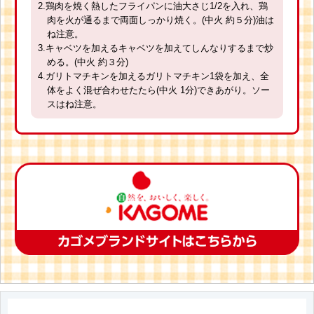
2.鶏肉を焼く熱したフライパンに油大さじ1/2を入れ、鶏
肉を火が通るまで両面しっかり焼く。(中火 約５分)油は
ね注意。
3.キャベツを加えるキャベツを加えてしんなりするまで炒
める。(中火 約３分)
4.ガリトマチキンを加えるガリトマチキン1袋を加え、全
体をよく混ぜ合わせたたら(中火 1分)できあがり。ソー
スはね注意。