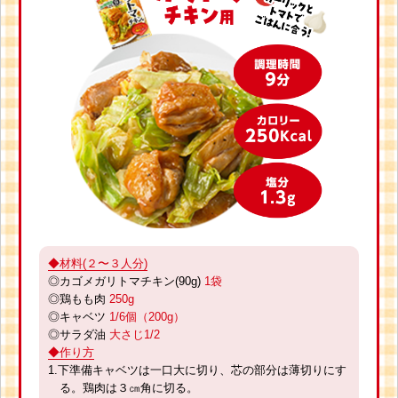
◆材料(２〜３人分)
◎カゴメガリトマチキン(90g)
1袋
◎鶏もも肉
250g
◎キャベツ
1/6個（200g）
◎サラダ油
大さじ1/2
◆作り方
1.下準備キャベツは一口大に切り、芯の部分は薄切りにす
る。鶏肉は３㎝角に切る。