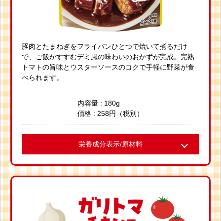
豚肉とたまねぎをフライパンひとつで焼いて煮るだけ
で、ご飯がすすむデミ風の味わいのおかずが完成。完熟
トマトの旨味とウスターソースのコクで手軽に野菜が食
べられます。
内容量 : 180g
価格 : 258円（税別）
栄養成分表示/原材料
●栄養成分表示(1袋/ 180g当たり)
●分析による推定値エネルギー 142kcal 脂質 3.5g 食塩相当量
6.1g たんぱく質2.1g 炭水化物 25.5g カリウム 470mg
●アレルギー物質(特定原材料とそれに準ずるもの)：小麦、乳成
分、牛肉、大豆、りんご
●原材料名:トマト(輸入)、ウスターソース、砂糖、りんご、た