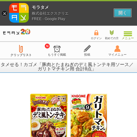
モラタメ
開く
株式会社エクスクリエ
FREE - Google Play
メニュー
ログイン
初めての方
もうすぐ掲載
投稿
マイメニュー
クリップリスト
タメせる！カゴメ「豚肉とたまねぎのデミ風トンテキ用ソース／
ガリトマチキン用 合計8点」