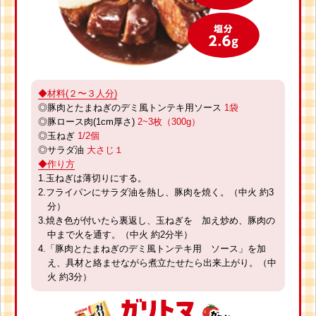
◆材料(２〜３人分)
◎豚肉とたまねぎのデミ風トンテキ用ソース
1袋
◎豚ロース肉(1cm厚さ)
2~3枚（300g）
◎玉ねぎ
1/2個
◎サラダ油
大さじ１
◆作り方
1.玉ねぎは薄切りにする。
2.フライパンにサラダ油を熱し、豚肉を焼く。（中火 約3
分）
3.焼き色が付いたら裏返し、玉ねぎを 加え炒め、豚肉の
中まで火を通す。（中火 約2分半）
4.「豚肉とたまねぎのデミ風トンテキ用 ソース」を加
え、具材と絡ませながら煮立たせたら出来上がり。（中
火 約3分）