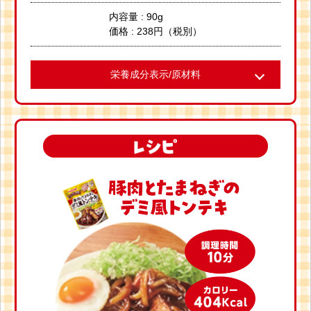
内容量 : 90g
価格 : 238円（税別）
栄養成分表示/原材料
●栄養成分表示(1人前・36g当たり)
●分析による推定値 エネルギー 25kcal 炭水化物5.2g たんぱ
く質 0.5g 食塩相当量 1.1g 脂質0.2g カリウム110mg
●アレルギー物質(特定原材料とそれに準ずるもの)：小麦、大豆
●原材料名:トマト(輸入)、砂糖、 ガーリックピューレー、食
塩、 乾燥ガーリック、ガーリックパウダー、香辛料、香味
油、酵母エキス、しょうゆ/増粘剤(加工デンプン)、クエン
酸、(一部に小麦・大豆を含む）