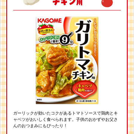
まねぎ、食塩、ビーフエキス調味料、にんにく、マーガリ
ン、ローストオニオンペースト、 食用植物油脂、醸造酢、香
辛料/増粘剤(加工デンプン)、(一部に小麦・乳成分・牛肉・大
豆・りんごを含む
ガーリックが効いたコクがあるトマトソースで鶏肉とキ
ャベツがおいしく食べられます。子供のおかずやお父さ
んのおつまみにもぴったり！