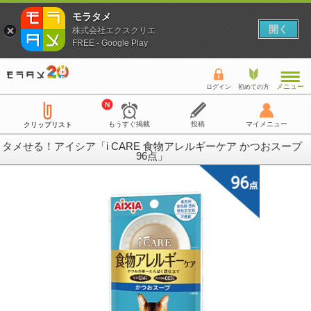
モラタメ
開く
株式会社エクスクリエ
FREE - Google Play
メニュー
ログイン
初めての方
もうすぐ掲載
投稿
マイメニュー
クリップリスト
タメせる！アイシア「i CARE 食物アレルギーケア かつおスープ
96点」