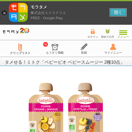
モラタメ
開く
株式会社エクスクリエ
FREE - Google Play
メニュー
ログイン
初めての方
もうすぐ掲載
投稿
マイメニュー
クリップリスト
タメせる！ミトク「ベビービオ ベビースムージー 2種10点」