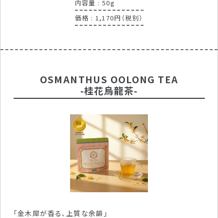
内容量 : 50g
価格 : 1,170円（税別）
OSMANTHUS OOLONG TEA
-桂花烏龍茶-
「金木犀が香る、上質な余韻」