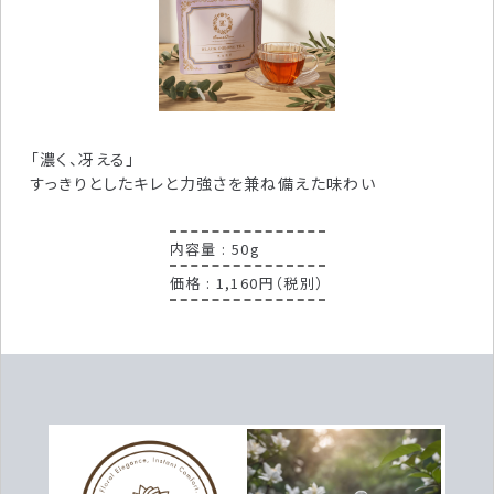
「濃く、冴える」
すっきりとしたキレと力強さを兼ね備えた味わい
内容量 : 50g
価格 : 1,160円（税別）