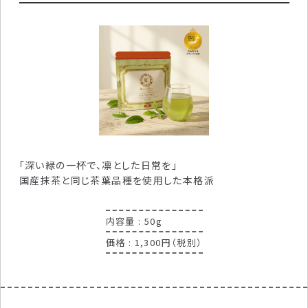
「深い緑の一杯で、凛とした日常を」
国産抹茶と同じ茶葉品種を使用した本格派
内容量 : 50g
価格 : 1,300円（税別）