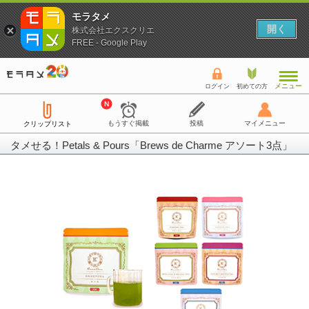
モラタメ
開く
株式会社エクスクリエ
FREE - Google Play
メニュー
ログイン
初めての方
もうすぐ掲載
投稿
マイメニュー
クリップリスト
タメせる！Petals & Pours「Brews de Charme アソート3点」