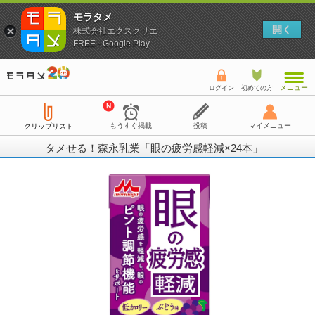
モラタメ
開く
株式会社エクスクリエ
FREE - Google Play
メニュー
ログイン
初めての方
もうすぐ掲載
投稿
マイメニュー
クリップリスト
タメせる！森永乳業「眼の疲労感軽減×24本」