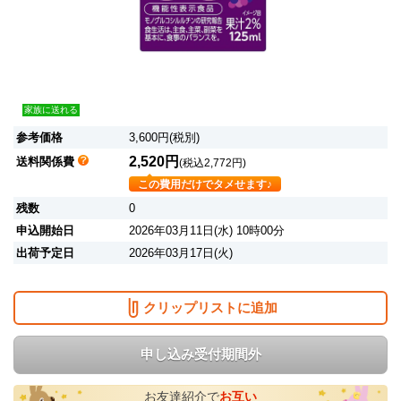
家族に送れる
参考価格
3,600円(税別)
2,520円
送料関係費
(税込2,772円)
この費用だけでタメせます♪
残数
0
申込開始日
2026年03月11日(水) 10時00分
出荷予定日
2026年03月17日(火)
クリップリストに追加
申し込み受付期間外
お友達紹介で
お互い