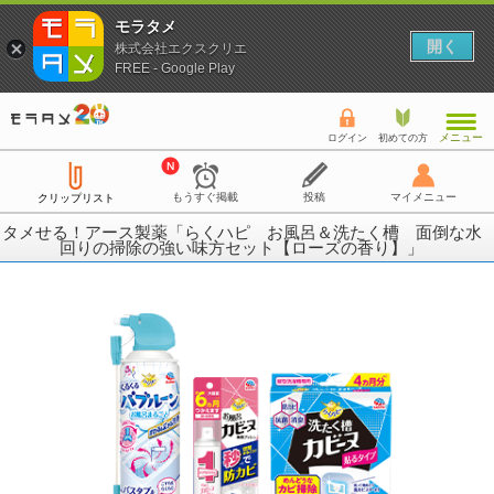
モラタメ
開く
株式会社エクスクリエ
FREE - Google Play
メニュー
ログイン
初めての方
もうすぐ掲載
投稿
マイメニュー
クリップリスト
タメせる！アース製薬「らくハピ お風呂＆洗たく槽 面倒な水
回りの掃除の強い味方セット【ローズの香り】」