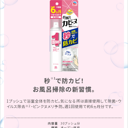
秒
※1
で防カビ！
お風呂掃除の新習慣。
1プッシュで浴室全体を防カビ。気になる所は直接使用して除菌・ウ
イルス除去
※2
・ピンクヌメリ予防。週1回使用で約6ヵ月分です。
内容量
30プッシュ分
価格
オープン価格