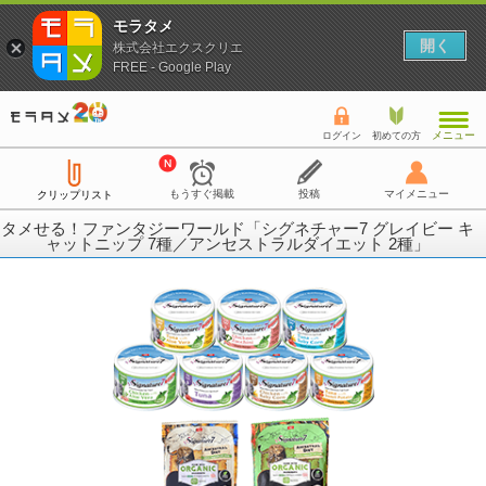
モラタメ
開く
株式会社エクスクリエ
FREE - Google Play
メニュー
ログイン
初めての方
もうすぐ掲載
投稿
マイメニュー
クリップリスト
タメせる！ファンタジーワールド「シグネチャー7 グレイビー キ
ャットニップ 7種／アンセストラルダイエット 2種」