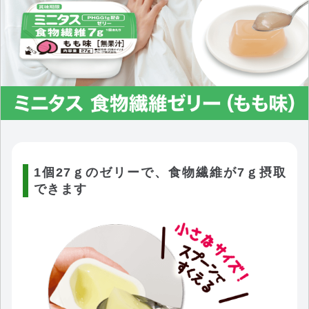
1個27ｇのゼリーで、食物繊維が7ｇ摂取
できます