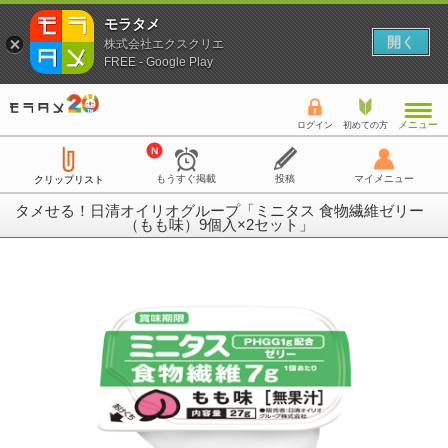
モラタメ
開く
株式会社エクスクリエ
FREE - Google Play
メニュー
ログイン
初めての方
もうすぐ掲載
投稿
マイメニュー
クリップリスト
タメせる！日清オイリオグループ「ミニタス 食物繊維ゼリー
（もも味）9個入×2セット」