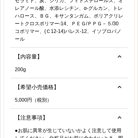
セラミド、炭、シリカ、フィトステロールズ、オ
レアノール酸、水添レシチン、α-グルカン、トレ
ハロース、ＢＧ、キサンタンガム、ポリアクリレ
ートクロスポリマー‐14、ＰＥＧ/ＰＰＧ－５/30
コポリマー、(Ｃ12‐14)パレス‐12、イソプロパノ
ール
keyboard_arrow_up
【内容量】
200g
keyboard_arrow_up
【希望小売価格】
5,000円（税別）
keyboard_arrow_up
【注意事項】
●お肌に異常が生じていないかよく注意して使用