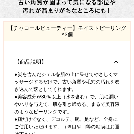
【チャコールビューティー】モイストピーリング
×3個
keyboard_arrow_up
【商品説明】
●炭を含んだジェルを肌の上に乗せてやさしくマ
ッサージするだけで、古い角質や毛穴の汚れを巻
き込んで落としてくれます。
●美容成分が80％以上（水を含む）で、肌に潤い
やハリを与えて、肌を引き締める、まるで美容液
のようなピーリングです。
●顔だけでなく、デコルテ、腕、足など、全身に
ご使用いただけます。（※目や口等の粘膜はお避