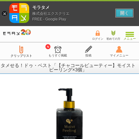
モラタメ
開く
株式会社エクスクリエ
FREE - Google Play
メニュー
ログイン
初めての方
もうすぐ掲載
投稿
マイメニュー
クリップリスト
タメせる！ドゥ・ベスト「【チャコールビューティー】モイスト
ピーリング×3個」