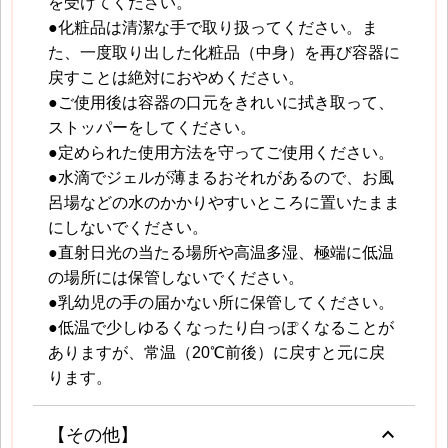
を受けてください。
●化粧品は清潔な手で取り扱ってください。ま
た、一度取り出した化粧品（中身）を再び容器に
戻すことは絶対におやめください。
●ご使用後は容器の口元をきれいに拭き取って、
ストッパーをしてください。
●定められた使用方法を守ってご使用ください。
●水滴でジェルが薄まるおそれがあるので、お風
呂場などの水のかかりやすいところに置いたまま
にしないでください。
●直射日光の当たる場所や高温多湿、極端に低温
の場所には保管しないでください。
●乳幼児の手の届かない所に保管してください。
●低温で少しゆるくなったり白っぽくなることが
ありますが、常温（20℃前後）に戻すと元に戻
ります。
keyboard_arrow_up
【その他】