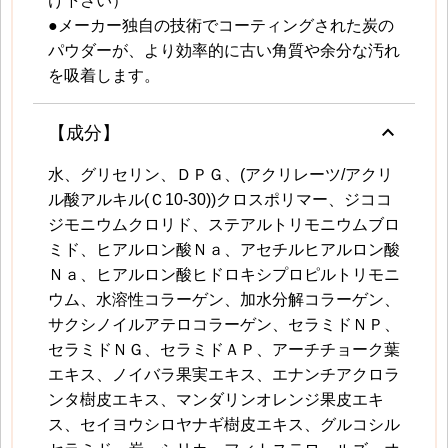
け下さい）
●メーカー独自の技術でコーティングされた炭の
パウダーが、より効率的に古い角質や余分な汚れ
を吸着します。
keyboard_arrow_up
【成分】
水、グリセリン、ＤＰＧ、(アクリレーツ/アクリ
ル酸アルキル(Ｃ10‐30))クロスポリマー、ジココ
ジモニウムクロリド、ステアルトリモニウムブロ
ミド、ヒアルロン酸Ｎａ、アセチルヒアルロン酸
Ｎａ、ヒアルロン酸ヒドロキシプロピルトリモニ
ウム、水溶性コラーゲン、加水分解コラーゲン、
サクシノイルアテロコラーゲン、セラミドＮＰ、
セラミドＮＧ、セラミドＡＰ、アーチチョーク葉
エキス、ノイバラ果実エキス、エナンチアクロラ
ンタ樹皮エキス、マンダリンオレンジ果皮エキ
ス、セイヨウシロヤナギ樹皮エキス、グルコシル