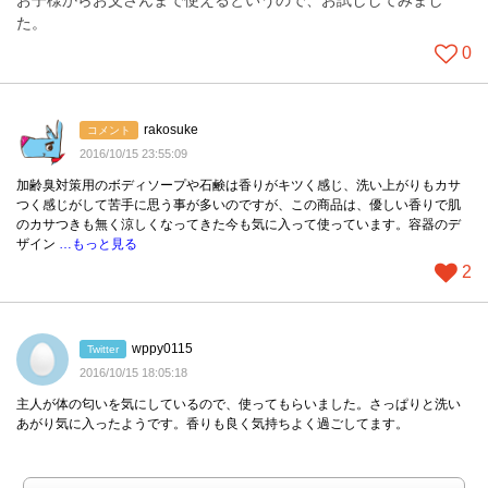
お子様からお父さんまで使えるというので、お試ししてみまし
た。
0
rakosuke
コメント
2016/10/15 23:55:09
加齢臭対策用のボディソープや石鹸は香りがキツく感じ、洗い上がりもカサ
つく感じがして苦手に思う事が多いのですが、この商品は、優しい香りで肌
のカサつきも無く涼しくなってきた今も気に入って使っています。容器のデ
ザイン
…もっと見る
2
wppy0115
Twitter
2016/10/15 18:05:18
主人が体の匂いを気にしているので、使ってもらいました。さっぱりと洗い
あがり気に入ったようです。香りも良く気持ちよく過ごしてます。