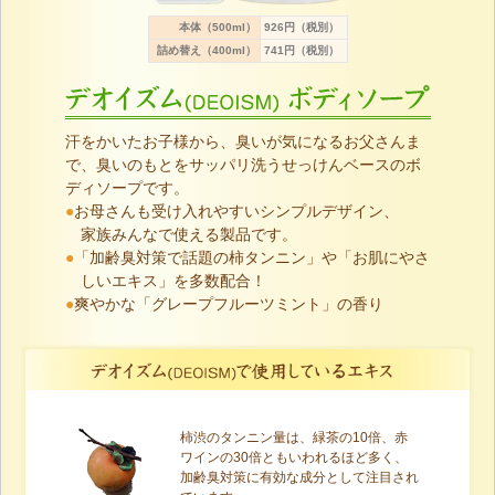
本体（500ml）
926円（税別）
詰め替え（400ml）
741円（税別）
汗をかいたお子様から、臭いが気になるお父さんま
で、臭いのもとをサッパリ洗うせっけんベースのボ
ディソープです。
●
お母さんも受け入れやすいシンプルデザイン、
家族みんなで使える製品です。
●
「加齢臭対策で話題の柿タンニン」や「お肌にやさ
しいエキス」を多数配合！
●
爽やかな「グレープフルーツミント」の香り
柿渋のタンニン量は、緑茶の10倍、赤
ワインの30倍ともいわれるほど多く、
加齢臭対策に有効な成分として注目され