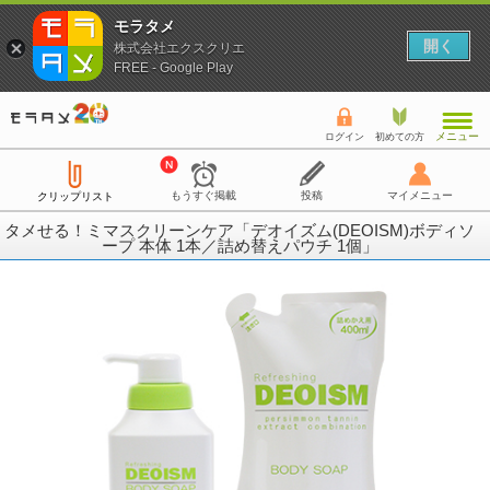
モラタメ
開く
株式会社エクスクリエ
FREE - Google Play
メニュー
ログイン
初めての方
もうすぐ掲載
投稿
マイメニュー
クリップリスト
タメせる！ミマスクリーンケア「デオイズム(DEOISM)ボディソ
ープ 本体 1本／詰め替えパウチ 1個」