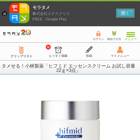
モラタメ
開く
株式会社エクスクリエ
FREE - Google Play
メニュー
ログイン
初めての方
もうすぐ掲載
投稿
マイメニュー
クリップリスト
タメせる！小林製薬「ヒフミド エッセンスクリーム お試し容量
22ｇ×3点」