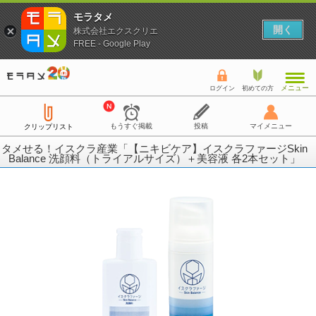
モラタメ
開く
株式会社エクスクリエ
FREE - Google Play
メニュー
ログイン
初めての方
もうすぐ掲載
投稿
マイメニュー
クリップリスト
タメせる！イスクラ産業「【ニキビケア】イスクラファージSkin
Balance 洗顔料（トライアルサイズ）＋美容液 各2本セット」