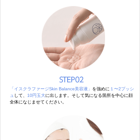
「イスクラファージSkin Balance美容液」
を強めに
１〜2プッシ
ュ
して、
10円玉大
に出します。そして気になる箇所を中心に顔
全体になじませてください。