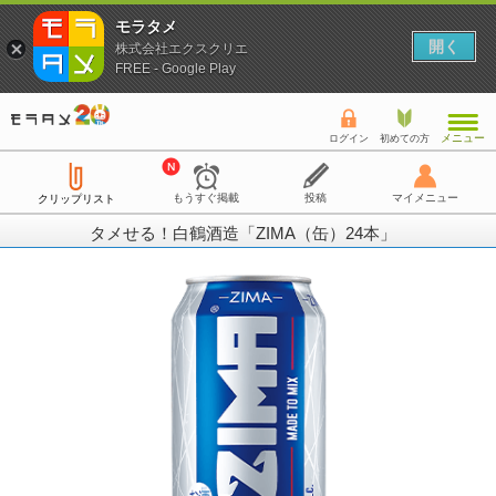
モラタメ
開く
株式会社エクスクリエ
FREE - Google Play
メニュー
ログイン
初めての方
もうすぐ掲載
投稿
マイメニュー
クリップリスト
タメせる！白鶴酒造「ZIMA（缶）24本」