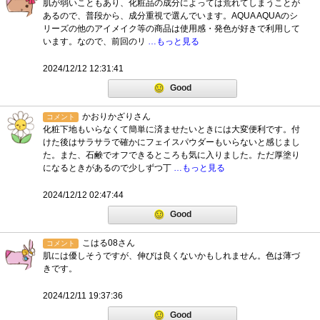
肌が弱いこともあり、化粧品の成分によっては荒れてしまうことが
あるので、普段から、成分重視で選んでいます。AQUA AQUAのシ
リーズの他のアイメイク等の商品は使用感・発色が好きで利用して
います。なので、前回のリ
…もっと見る
2024/12/12 12:31:41
Good
かおりかざりさん
コメント
化粧下地もいらなくて簡単に済ませたいときには大変便利です。付
けた後はサラサラで確かにフェイスパウダーもいらないと感じまし
た。また、石鹸でオフできるところも気に入りました。ただ厚塗り
になるときがあるので少しずつ丁
…もっと見る
2024/12/12 02:47:44
Good
こはる08さん
コメント
肌には優しそうですが、伸びは良くないかもしれません。色は薄づ
きです。
2024/12/11 19:37:36
Good