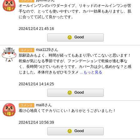
yploveさん
コメント
オールインワンのパウダータイプ、リキッドのオールインワンが苦
手なので、とっても使いやすいです。カバー効果もありますし、肌
に合ってて試して良かったです。
2024/12/14 21:45:16
Good
risa1129さん
コメント
肌馴染みもよく、時間が経ってもあまり浮いてこないと思います！
乾燥が気になる季節ですが、ファンデーションで乾燥が進む事な
く、長時間つけていられそうです。カバー力は少し低めかな？と感
じました。本体付きもぜひモラタメ
…もっと見る
2024/12/14 14:14:25
Good
mai8さん
コメント
着け心地良くてテカリにくい！ありがとうございました！
2024/12/14 10:56:39
Good