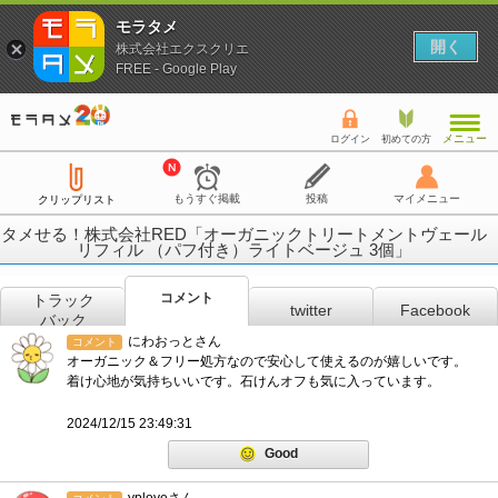
モラタメ
開く
株式会社エクスクリエ
FREE - Google Play
メニュー
ログイン
初めての方
もうすぐ掲載
投稿
マイメニュー
クリップリスト
タメせる！株式会社RED「オーガニックトリートメントヴェール
リフィル （パフ付き）ライトベージュ 3個」
コメント
トラック
twitter
Facebook
バック
にわおっとさん
コメント
オーガニック＆フリー処方なので安心して使えるのが嬉しいです。
着け心地が気持ちいいです。石けんオフも気に入っています。
2024/12/15 23:49:31
Good