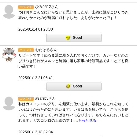
ひみ9512さん
コメント
つけおきこんなにいらないと思いましたが、土鍋に餅がこびりつき
取れなかったのが綺麗に取れました。ありがたかったです！
2025/01/14 01:28:30
Good
おだはるさん
コメント
リピートです！ぬるま湯に粉を入れておくだけで、カレーなどのこ
びりつき汚れがスルッと綺麗に落ち家事の時短商品です！とても良
い品です！
2025/01/13 21:06:41
Good
a9afsbvさん
コメント
私はガスコンロのグリルを頻繁に使います。最初からこれを知って
いればよかったのにと思います。いまは魚を焼いても、こちらを使
って、つけおきしていればきれいになります。もちろんにおいもと
れます。ガスコンロの上部のアミ
…もっと見る
2025/01/13 18:32:34