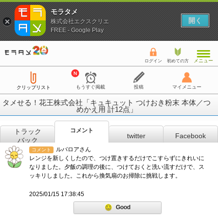
モラタメ
開く
株式会社エクスクリエ
FREE - Google Play
メニュー
ログイン
初めての方
もうすぐ掲載
投稿
マイメニュー
クリップリスト
タメせる！花王株式会社「キュキュット つけおき粉末 本体／つ
めかえ用 計12点」
コメント
トラック
twitter
Facebook
バック
ルバロアさん
コメント
レンジを新しくしたので、つけ置きするだけでこすらずにきれいに
なりました。夕飯の調理の後に、つけておくと洗い流すだけで、ス
ッキリしました。これから換気扇のお掃除に挑戦します。
2025/01/15 17:38:45
Good