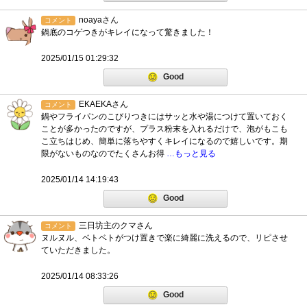
noayaさん
コメント
鍋底のコゲつきがキレイになって驚きました！
2025/01/15 01:29:32
Good
EKAEKAさん
コメント
鍋やフライパンのこびりつきにはサッと水や湯につけて置いておく
ことが多かったのですが、プラス粉末を入れるだけで、泡がもこも
こ立ちはじめ、簡単に落ちやすくキレイになるので嬉しいです。期
限がないものなのでたくさんお得
…もっと見る
2025/01/14 14:19:43
Good
三日坊主のクマさん
コメント
ヌルヌル、ベトベトがつけ置きで楽に綺麗に洗えるので、リピさせ
ていただきました。
2025/01/14 08:33:26
Good