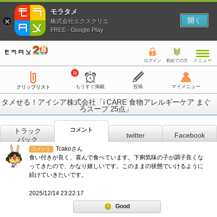
モラタメ
開く
株式会社エクスクリエ
FREE - Google Play
メニュー
ログイン
初めての方
もうすぐ掲載
投稿
マイメニュー
クリップリスト
タメせる！アイシア株式会社「i CARE 食物アレルギーケア まぐ
ろスープ 25点」
コメント
トラック
twitter
Facebook
バック
Tcakoさん
コメント
食い付きが良く、喜んで食べています。下痢気味の子が調子良くな
ってきたので、かなり嬉しいです。このままの状態でいけるように
続けていきたいです。
2025/12/14 23:22:17
Good