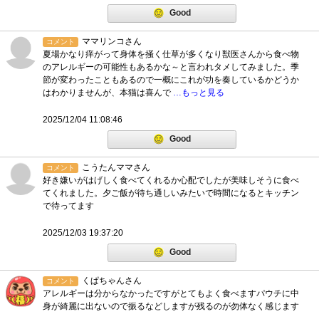
Good
ママリンコさん
コメント
夏場かなり痒がって身体を掻く仕草が多くなり獣医さんから食べ物
のアレルギーの可能性もあるかな～と言われタメしてみました。季
節が変わったこともあるので一概にこれが功を奏しているかどうか
はわかりませんが、本猫は喜んで
…もっと見る
2025/12/04 11:08:46
Good
こうたんママさん
コメント
好き嫌いがはげしく食べてくれるか心配でしたが美味しそうに食べ
てくれました。夕ご飯が待ち通しいみたいで時間になるとキッチン
で待ってます
2025/12/03 19:37:20
Good
くぱちゃんさん
コメント
アレルギーは分からなかったですがとてもよく食べますパウチに中
身が綺麗に出ないので振るなどしますが残るのが勿体なく感じます