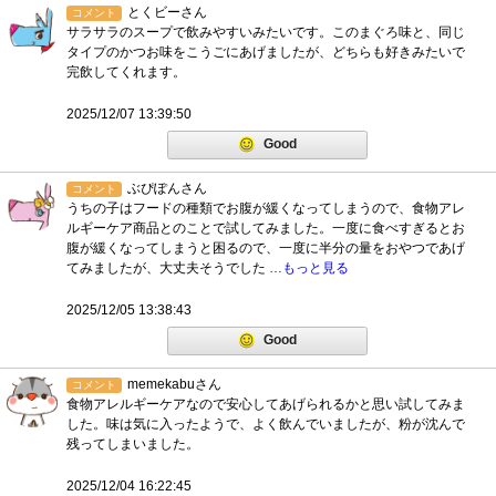
とくビーさん
コメント
サラサラのスープで飲みやすいみたいです。このまぐろ味と、同じ
タイプのかつお味をこうごにあげましたが、どちらも好きみたいで
完飲してくれます。
2025/12/07 13:39:50
Good
ぶぴぽんさん
コメント
うちの子はフードの種類でお腹が緩くなってしまうので、食物アレ
ルギーケア商品とのことで試してみました。一度に食べすぎるとお
腹が緩くなってしまうと困るので、一度に半分の量をおやつであげ
てみましたが、大丈夫そうでした
…もっと見る
2025/12/05 13:38:43
Good
memekabuさん
コメント
食物アレルギーケアなので安心してあげられるかと思い試してみま
した。味は気に入ったようで、よく飲んでいましたが、粉が沈んで
残ってしまいました。
2025/12/04 16:22:45