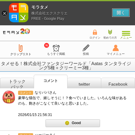
モラタメ
開く
株式会社エクスクリエ
FREE - Google Play
メニュー
ログイン
初めての方
もうすぐ掲載
投稿
マイメニュー
クリップリスト
タメせる！株式会社ファンタジーワールド「Aatas タンタライジ
ング5種＋クリーミー3種」
コメント
トラック
twitter
Facebook
バック
なりパパさん
コメント
豪華な猫缶で、嬉しそうに！？食べていました。いろんな味がある
のも、飽きがこなくて良いなと思いました。
2026/01/15 21:56:31
Good