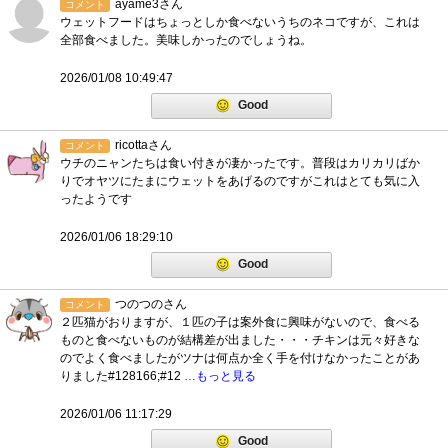
ayame3さん
コメント
ウェットフードはちょっとしか食べないうちのネコですが、これは
全部食べました。美味しかったのでしょうね。
2026/01/08 10:49:47
Good
ricottaさん
コメント
ウチのニャンたちは食い付きが凄かったです。普段はカリカリばか
りでオヤツにたまにウェットをあげるのですがこれはとても気に入
ったようです
2026/01/06 18:29:10
Good
つのつのさん
コメント
２匹猫がおりますが、１匹の子は案外食に興味がないので、食べる
ものと食べないものが結構差が出ました・・・チキンは元々好きな
のでよく食べましたがツナは何点か全く手を付けなかったことがあ
りました#128166;#12
…もっと見る
2026/01/06 11:17:29
Good