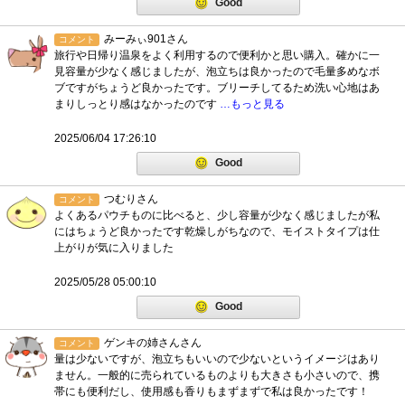
Good
みーみぃ901さん
コメント
旅行や日帰り温泉をよく利用するので便利かと思い購入。確かに一
見容量が少なく感じましたが、泡立ちは良かったので毛量多めなボ
ブですがちょうど良かったです。ブリーチしてるため洗い心地はあ
まりしっとり感はなかったのです
…もっと見る
2025/06/04 17:26:10
Good
つむりさん
コメント
よくあるパウチものに比べると、少し容量が少なく感じましたが私
にはちょうど良かったです乾燥しがちなので、モイストタイプは仕
上がりが気に入りました
2025/05/28 05:00:10
Good
ゲンキの姉さんさん
コメント
量は少ないですが、泡立ちもいいので少ないというイメージはあり
ません。一般的に売られているものよりも大きさも小さいので、携
帯にも便利だし、使用感も香りもまずまずで私は良かったです！