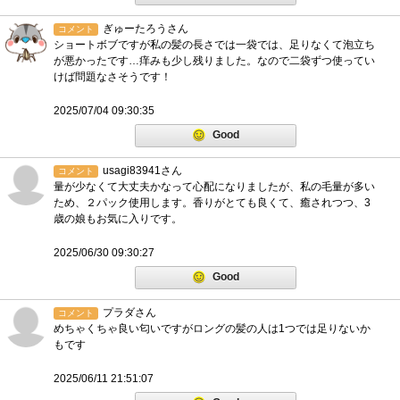
ぎゅーたろうさん
コメント
ショートボブですが私の髪の長さでは一袋では、足りなくて泡立ち
が悪かったです…痒みも少し残りました。なので二袋ずつ使ってい
けば問題なさそうです！
2025/07/04 09:30:35
Good
usagi83941さん
コメント
量が少なくて大丈夫かなって心配になりましたが、私の毛量が多い
ため、２パック使用します。香りがとても良くて、癒されつつ、3
歳の娘もお気に入りです。
2025/06/30 09:30:27
Good
プラダさん
コメント
めちゃくちゃ良い匂いですがロングの髪の人は1つでは足りないか
もです
2025/06/11 21:51:07