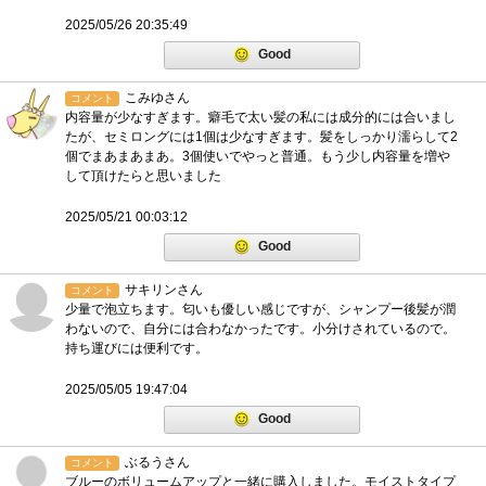
2025/05/26 20:35:49
Good
こみゆさん
コメント
内容量が少なすぎます。癖毛で太い髪の私には成分的には合いまし
たが、セミロングには1個は少なすぎます。髪をしっかり濡らして2
個でまあまあまあ。3個使いでやっと普通。もう少し内容量を増や
して頂けたらと思いました
2025/05/21 00:03:12
Good
サキリンさん
コメント
少量で泡立ちます。匂いも優しい感じですが、シャンプー後髪が潤
わないので、自分には合わなかったです。小分けされているので。
持ち運びには便利です。
2025/05/05 19:47:04
Good
ぶるうさん
コメント
ブルーのボリュームアップと一緒に購入しました。モイストタイプ