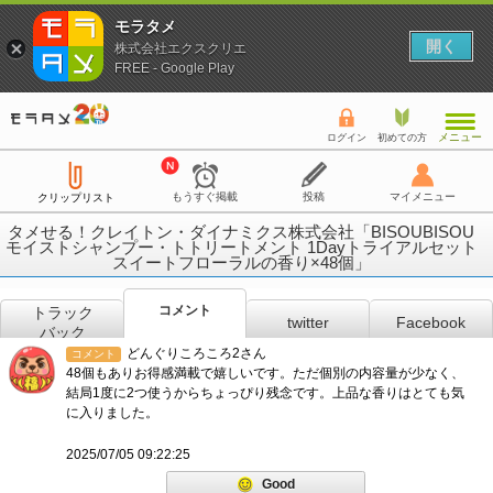
モラタメ
開く
株式会社エクスクリエ
FREE - Google Play
メニュー
ログイン
初めての方
もうすぐ掲載
投稿
マイメニュー
クリップリスト
タメせる！クレイトン・ダイナミクス株式会社「BISOUBISOU
モイストシャンプー・トトリートメント 1Dayトライアルセット
スイートフローラルの香り×48個」
コメント
トラック
twitter
Facebook
バック
どんぐりころころ2さん
コメント
48個もありお得感満載で嬉しいです。ただ個別の内容量が少なく、
結局1度に2つ使うからちょっぴり残念です。上品な香りはとても気
に入りました。
2025/07/05 09:22:25
Good