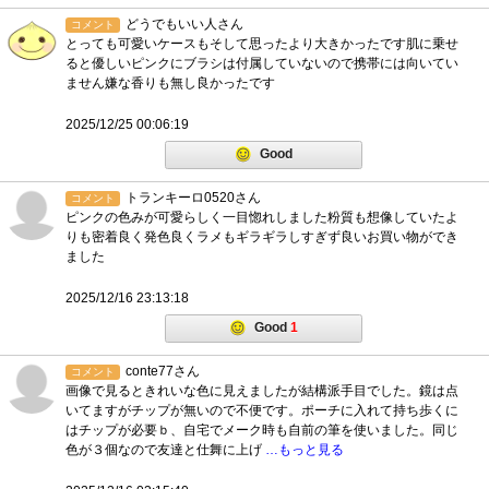
どうでもいい人さん
コメント
とっても可愛いケースもそして思ったより大きかったです肌に乗せ
ると優しいピンクにブラシは付属していないので携帯には向いてい
ません嫌な香りも無し良かったです
2025/12/25 00:06:19
Good
トランキーロ0520さん
コメント
ピンクの色みが可愛らしく一目惚れしました粉質も想像していたよ
りも密着良く発色良くラメもギラギラしすぎず良いお買い物ができ
ました
2025/12/16 23:13:18
Good
1
conte77さん
コメント
画像で見るときれいな色に見えましたが結構派手目でした。鏡は点
いてますがチップが無いので不便です。ポーチに入れて持ち歩くに
はチップが必要ｂ、自宅でメーク時も自前の筆を使いました。同じ
色が３個なので友達と仕舞に上げ
…もっと見る