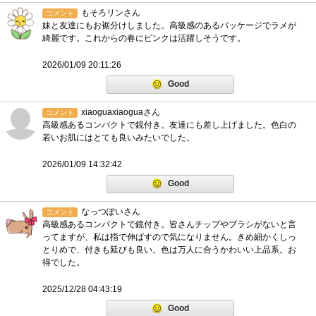
もそろリンさん
コメント
妹と友達にもお裾分けしました。高級感のあるパッケージでラメが
綺麗です。これからの春にピンクは活躍しそうです。
2026/01/09 20:11:26
Good
xiaoguaxiaoguaさん
コメント
高級感あるコンパクトで鏡付き。友達にも差し上げました。色白の
若いお肌にはとても良いみたいでした。
2026/01/09 14:32:42
Good
なっつぽいさん
コメント
高級感あるコンパクトで鏡付き。皆さんチップやブラシがないと言
ってますが、私は指で伸ばすので気になりません。きめ細かくしっ
とりめで、付きも延びも良い。色は万人に合うかわいい上品系。お
得でした。
2025/12/28 04:43:19
Good