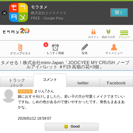
モラタメ
開く
株式会社エクスクリエ
FREE - Google Play
メニュー
ログイン
初めての方
もうすぐ掲載
投稿
マイメニュー
クリップリスト
タメせる！株式会社mimi-Japan「JOOCYEE MY CRUSH ノーブ
ルアイパレット ＃F19 高嶺の花×3個」
コメント
トラック
twitter
Facebook
バック
まりん7さん
コメント
娘におすそ分けしましたた。若い子の方が可愛くメイクできていい
ですね。しめの色があるので使いやすかったです。発色もまあまあ
かな。
2026/01/12 18:59:07
Good