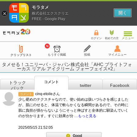
モラタメ
開く
株式会社エクスクリエ
FREE - Google Play
メニュー
ログイン
初めての方
もうすぐ掲載
投稿
マイメニュー
クリップリスト
タメせる！ユニリーバ・ジャパン株式会社「AHC ブライトフォ
ーカス リアル アイクリーム フォーフェイス×2」
コメント
トラック
twitter
Facebook
バック
cinq-etoileさん
コメント
少し硬めのテクスチャなので、使い始めは扱いづらさを感じました
が、肌にのせると、体温で軟らかくなる瞬間があるので、その時に
肌に負担が掛からないようにそっと伸ばすと全体的に馴染んでいく
のが分かります。すぐに効果が分
…もっと見る
2025/05/15 21:52:05
Good