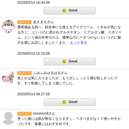
2025/05/14 16:34:46
Good
あさまえさん
コメント
透明感ある肌へ、顔全体にも使えるアイクリーム、くすみが気にな
る方 に、というのに惹かれグルタチオン、ヒアルロン酸、リポソー
ム、という成分作用その上、濃厚なのにベタつかないというのに魅
力を感じお試ししました！まだ
…もっと見る
2025/05/14 10:10:08
Good
ふみふみはるはるさん
コメント
色とかは気に入りましたが、もう少ししっとり感が欲しかったで
す。すぐ乾燥してしまう感じでした。
2025/05/14 09:27:28
Good
niconico8さん
コメント
塗った後には肌が明るくなりますし、ベタつきがなくて使いやすか
ったです。春夏にはおすすめです。