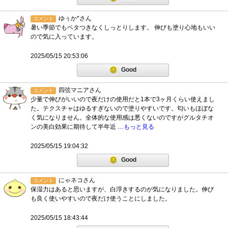
ゆぅか*さん
コメント
暑い季節でもベタつきなくしっとりします。 伸びも塗り心地もいい
ので気に入っています。
2025/05/15 20:53:06
Good
四弦マニアさん
コメント
少量で伸びがいいので夜だけの使用だと1本で3ヶ月くらい使えまし
た。テクスチャはゆるすぎないので塗りやすいです。匂いもほぼな
く気になりません。全体的な使用感は悪くないのですがグルタチオ
ンの美白効果に期待して半年近
…もっと見る
2025/05/15 19:04:32
Good
にゃネコさん
コメント
保湿力はあると思いますが、白浮きするのが気になりました。伸び
も良く使いやすいので夜だけ使うことにしました。
2025/05/15 18:43:44