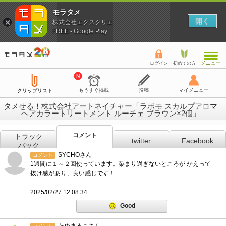
モラタメ
開く
株式会社エクスクリエ
FREE - Google Play
メニュー
ログイン
初めての方
もうすぐ掲載
投稿
マイメニュー
クリップリスト
タメせる！株式会社アートネイチャー「ラボモ スカルプアロマ
ヘアカラートリートメント ルーチェ ブラウン×2個」
コメント
トラック
twitter
Facebook
バック
SYCHOさん
コメント
1週間に１～２回使っています。染まり過ぎないところが かえって
抜け感があり、良い感じです！
2025/02/27 12:08:34
Good