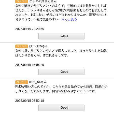
ゲンキの姉さんさん
コメント
女性の味方のサプリメントのようで、年齢的には対象外かもしれま
せんが、ナツメやさんざしが魅力的で乳酸菌もあるのでお試しして
みました。1袋に3粒、効果のほどはわかりませんが、滋養強壮にも
良さそうで、小粒で飲みやすい
…もっと見る
2025/09/15 22:20:55
Good
ばーば55さん
コメント
女性に良いサプリということで購入しました。はっきりとした効果
はわかりませんが、体に良さそうです。
2025/09/15 15:06:20
Good
koro_56さん
コメント
PMSが重い方なのですが、こちらを飲み始めてから頭痛、腹痛が少
し良くなった気がします。個包装で飲みやすくていいです。
2025/09/15 05:52:18
Good