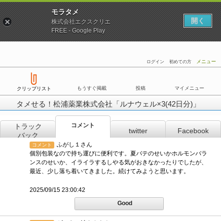
モラタメ
開く
株式会社エクスクリエ
FREE - Google Play
メニュー
ログイン
初めての方
もうすぐ掲載
投稿
マイメニュー
クリップリスト
タメせる！松浦薬業株式会社「ルナウェル×3(42日分)」
コメント
トラック
twitter
Facebook
バック
ふがし１さん
コメント
個別包装なので持ち運びに便利です。夏バテのせいかホルモンバラ
ンスのせいか、イライラするしやる気がおきなかったりでしたが、
最近、少し落ち着いてきました。続けてみようと思います。
2025/09/15 23:00:42
Good