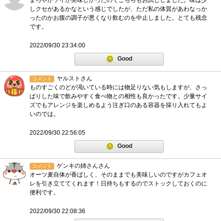
まろやかソイが美味しかったのでこちらもお試ししました。味は少
しクセがあるかなという感じでしたが、ただ私の体質があわなっか
ったのかお腹の調子が悪くなり飲むのを中止しました。とても残念
です。
2022/09/30 23:34:00
Good
ヤルストさん
コメント
ものすごくのどが渇いている時には物足りない気もしますが、さっ
ぱりした味で飲みやすく食べ物との相性も良かったです。少量サイ
ズでもアレンジを楽しめるよう注ぎ口のある容器を採り入れてもよ
いのでは。
2022/09/30 22:56:05
Good
ゲンキの姉さんさん
コメント
オーツ麦自体が香ばしく、そのままでも美味しいのですがカフェオ
レを引き立ててくれます！日持ちもするのでストックしておくのに
便利です。
2022/09/30 22:08:36