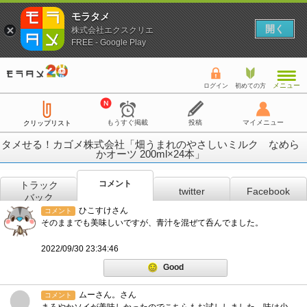
モラタメ
開く
株式会社エクスクリエ
FREE - Google Play
メニュー
ログイン
初めての方
もうすぐ掲載
投稿
マイメニュー
クリップリスト
タメせる！カゴメ株式会社「畑うまれのやさしいミルク なめら
かオーツ 200ml×24本」
コメント
トラック
twitter
Facebook
バック
ひこすけさん
コメント
そのままでも美味しいですが、青汁を混ぜて呑んでました。
2022/09/30 23:34:46
Good
ムーさん。さん
コメント