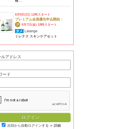
種…
8月9日(日) 12時スタート
プレミアム会員優先申込開始：
8月7日(金) 18時スタート
タメ
Lalange
ミレナス スキンケアセット
ールアドレス
ワード
次回から自動ログインする
≫
詳細