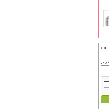
Eメ
パス