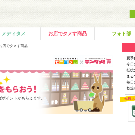
メディタメ
お店でタメす商品
フォト部
 お店でタメす商品
夏季
今日
抵抗
まる
毎日
乾燥
ばポイントがもらえます。