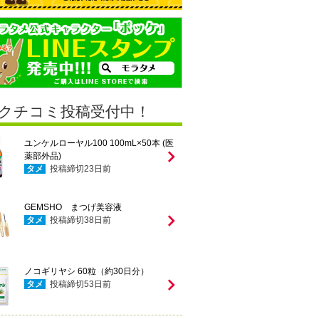
クチコミ投稿受付中！
ユンケルローヤル100 100mL×50本 (医
薬部外品)
タメ
投稿締切
23
日前
GEMSHO まつげ美容液
タメ
投稿締切
38
日前
ノコギリヤシ 60粒（約30日分）
タメ
投稿締切
53
日前