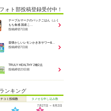
フォト部投稿登録受付中！
テーブルマークのパックごはん（ふく
もち食感 国産こ…
投稿締切
7
日前
昔懐かしいレモンかき氷サワー&…
投稿締切
7
日前
TRULY HEALTHY 2種2点
投稿締切
23
日前
ランキング
クチコミ投稿数
タメせる申し込み数
7月27日 ～ 8月2日