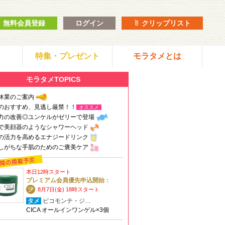
無料会員登録
ログイン
クリップリスト
特集・プレゼント
モラタメとは
モラタメTOPICS
休業のご案内
のおすすめ、見逃し厳禁！！
オススメ
力の改善◎ユンケルがゼリーで登場
で美顔器のようなシャワーヘッド
の活力を高めるエナジードリンク
しがちな手肌のためのご褒美ケア
本日12時スタート
プレミアム会員優先申込開始：
8月7日(金) 18時スタート
タメ
ピコモンテ・ジ…
CICA オールインワンゲル×3個