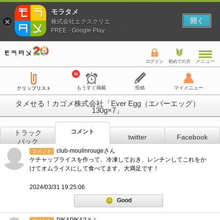
モラタメ
開く
株式会社エクスクリエ
FREE - Google Play
メニュー
ログイン
初めての方
もうすぐ掲載
投稿
マイメニュー
クリップリスト
タメせる！カゴメ株式会社「Ever Egg（エバーエッグ）
130g×7」
コメント
トラック
twitter
Facebook
バック
club-moulinrougeさん
コメント
ケチャップライスを作って、冷凍しておき、レンチンしてこれをか
けてオムライスにして食べてます。大満足です！
2024/03/31 19:25:06
Good