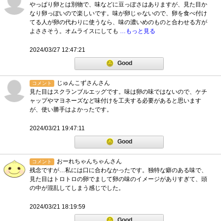
やっぱり卵とは別物で、味などに豆っぽさはありますが、見た目か
なり卵っぽいので楽しいです。味が卵じゃないので、卵を食べ付け
てる人が卵の代わりに使うなら、味の濃いめのものと合わせる方が
よささそう。オムライスにしても
…もっと見る
2024/03/27 12:47:21
Good
じゅんこずさんさん
コメント
見た目はスクランブルエッグです。味は卵の味ではないので、ケチ
ャップやマヨネーズなど味付けを工夫する必要があると思います
が、使い勝手はよかったです。
2024/03/21 19:47:11
Good
おーれちゃんちゃんさん
コメント
残念ですが…私には口に合わなかったです。独特な癖のある味で、
見た目はトロトロの卵でまして卵の味のイメージがありすぎて、頭
の中が混乱してしまう感じでした。
2024/03/21 18:19:59
Good