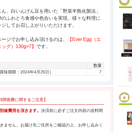
じん、白いんげん豆を用いた「野菜半熟化製法」
卵のふわとろ食感や色合いを実現。様々な料理に
ンジしてお召し上がりいただけます。
ページでお申し込み頂けるのは、
【Ever Egg（エ
ッグ）130g×7】
です。
数量
［賞味期限：2024年4月25日］
7
料関係費に関するご注意】
別途費用を頂きます。
決済前に必ずご注文内容の送料関
きません。お届け先ご住所をご確認の上、お申し込みく