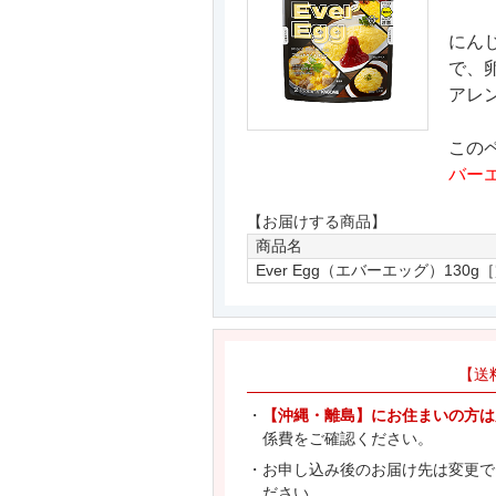
にん
で、
アレ
この
バーエ
【お届けする商品】
商品名
Ever Egg（エバーエッグ）130g
【送
・
【沖縄・離島】にお住まいの方は
係費をご確認ください。
・お申し込み後のお届け先は変更で
ださい。