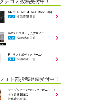
クチコミ投稿受付中！
NMN PREMIUM FACE MASK×3個
タメ
投稿締切
8
日前
&WOLF スリーサムデザイニ…
タメ
投稿締切
8
日前
F・リフトボディクリーム×…
タメ
投稿締切
8
日前
フォト部投稿登録受付中！
テーブルマークのパックごはん（ふく
もち食感 国産こ…
投稿締切
8
日前