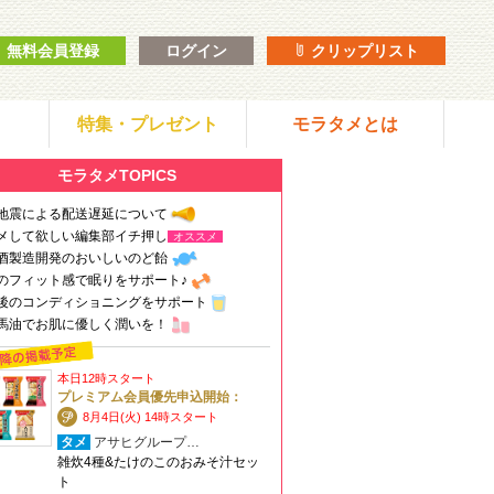
無料会員登録
ログイン
クリップリスト
特集・プレゼント
モラタメとは
モラタメTOPICS
地震による配送遅延について
メして欲しい編集部イチ押し
オススメ
酒製造開発のおいしいのど飴
のフィット感で眠りをサポート♪
後のコンディショニングをサポート
馬油でお肌に優しく潤いを！
本日12時スタート
プレミアム会員優先申込開始：
8月4日(火) 14時スタート
タメ
アサヒグループ…
雑炊4種&たけのこのおみそ汁セッ
ト