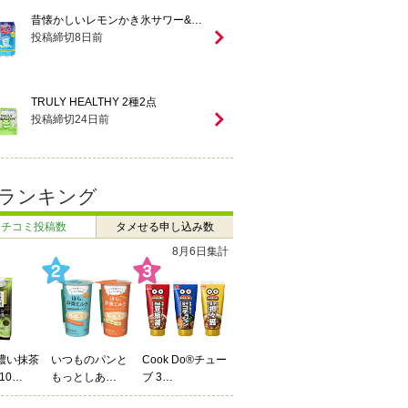
昔懐かしいレモンかき氷サワー&…
投稿締切
8
日前
TRULY HEALTHY 2種2点
投稿締切
24
日前
ランキング
クチコミ投稿数
タメせる申し込み数
8月6日集計
濃い抹茶
いつものパンと
Cook Do®チュー
10…
もっとしあ…
ブ 3…