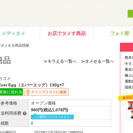
メディタメ
お店でタメす商品
フォト部
でタメせる商品情報
熊本
商品
≫モラえる一覧へ
≫タメせる一覧へ
今タ
養命
極上
カゴメ
運動
Ever Egg（エバーエッグ）130g×7
国産
家族に送れる
クリップリストに追加
参考価格
オープン価格
980円(税込1,078円)
送料関係費
この費用だけでタメせます♪
残数
0
申込開始日
2023年12月29日(金) 18時00分