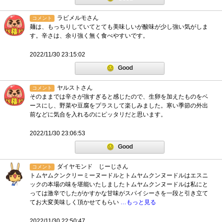
ラビメルモさん
コメント
麺は、もっちりしていてとても美味しいが酸味が少し強い気がしま
す。辛さは、余り強く無く食べやすいです。
2022/11/30 23:15:02
Good
ヤルストさん
コメント
そのままでは辛さが強すぎると感じたので、生卵を加えたものをベ
ースにし、野菜や豆腐をプラスして楽しみました。寒い季節の外出
前などに気合を入れるのにピッタリだと思います。
2022/11/30 23:06:53
Good
ダイヤモンド じーじさん
コメント
トムヤムクンクリーミーヌードルとトムヤムクンヌードルはエスニ
ックの本場の味を堪能いたしましたトムヤムクンヌードルは私にと
っては激辛でしたがかすかな甘味がスパイシーさを一段と引き立て
てお大変美味しく頂かせてもらい
…もっと見る
2022/11/30 22:50:47