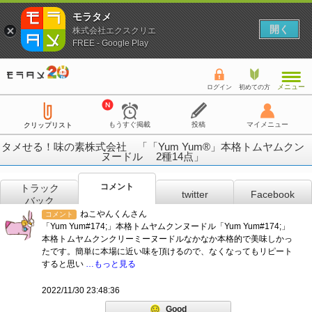
モラタメ
開く
株式会社エクスクリエ
FREE - Google Play
メニュー
ログイン
初めての方
もうすぐ掲載
投稿
マイメニュー
クリップリスト
タメせる！味の素株式会社 「「Yum Yum®」本格トムヤムクン
ヌードル 2種14点」
コメント
トラック
twitter
Facebook
バック
ねこやんくんさん
コメント
「Yum Yum#174;」本格トムヤムクンヌードル「Yum Yum#174;」
本格トムヤムクンクリーミーヌードルなかなか本格的で美味しかっ
たです。簡単に本場に近い味を頂けるので、なくなってもリピート
すると思い
…もっと見る
2022/11/30 23:48:36
Good