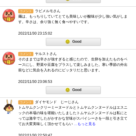
ラビメルモさん
コメント
麺は、もっちりしていてとても美味しいが酸味が少し強い気がしま
す。辛さは、余り強く無く食べやすいです。
2022/11/30 23:15:02
Good
ヤルストさん
コメント
そのままでは辛さが強すぎると感じたので、生卵を加えたものをベ
ースにし、野菜や豆腐をプラスして楽しみました。寒い季節の外出
前などに気合を入れるのにピッタリだと思います。
2022/11/30 23:06:53
Good
ダイヤモンド じーじさん
コメント
トムヤムクンクリーミーヌードルとトムヤムクンヌードルはエスニ
ックの本場の味を堪能いたしましたトムヤムクンヌードルは私にと
っては激辛でしたがかすかな甘味がスパイシーさを一段と引き立て
てお大変美味しく頂かせてもらい
…もっと見る
2022/11/30 22:50:47