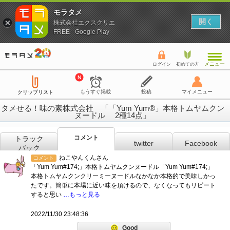
モラタメ
開く
株式会社エクスクリエ
FREE - Google Play
メニュー
ログイン
初めての方
もうすぐ掲載
投稿
マイメニュー
クリップリスト
タメせる！味の素株式会社 「「Yum Yum®」本格トムヤムクン
ヌードル 2種14点」
コメント
トラック
twitter
Facebook
バック
ねこやんくんさん
コメント
「Yum Yum#174;」本格トムヤムクンヌードル「Yum Yum#174;」
本格トムヤムクンクリーミーヌードルなかなか本格的で美味しかっ
たです。簡単に本場に近い味を頂けるので、なくなってもリピート
すると思い
…もっと見る
2022/11/30 23:48:36
Good