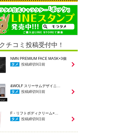
クチコミ投稿受付中！
NMN PREMIUM FACE MASK×3個
タメ
投稿締切
9
日前
&WOLF スリーサムデザイニ…
タメ
投稿締切
9
日前
F・リフトボディクリーム×…
タメ
投稿締切
9
日前