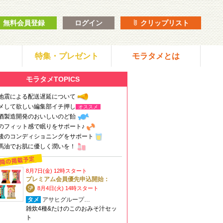
無料会員登録
ログイン
クリップリスト
特集・プレゼント
モラタメとは
モラタメTOPICS
地震による配送遅延について
メして欲しい編集部イチ押し
オススメ
酒製造開発のおいしいのど飴
のフィット感で眠りをサポート♪
後のコンディショニングをサポート
馬油でお肌に優しく潤いを！
8月7日(金) 12時スタート
プレミアム会員優先申込開始：
8月4日(火) 14時スタート
タメ
アサヒグループ…
雑炊4種&たけのこのおみそ汁セッ
ト