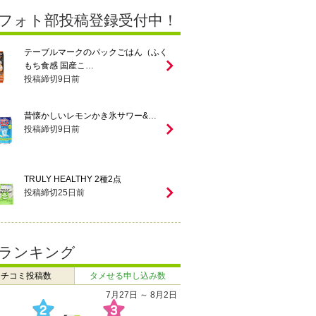
フォト部投稿登録受付中！
テーブルマークのパックごはん（ふく
もち食感 国産こ…
投稿締切
9
日前
昔懐かしいレモンかき氷サワー&…
投稿締切
9
日前
TRULY HEALTHY 2種2点
投稿締切
25
日前
ランキング
クチコミ投稿数
タメせる申し込み数
7月27日 ～ 8月2日