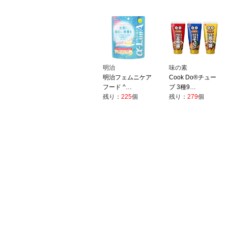
明治
味の素
明治フェムニケア
Cook Do®チュー
フード ^…
ブ 3種9…
残り：
225
個
残り：
279
個