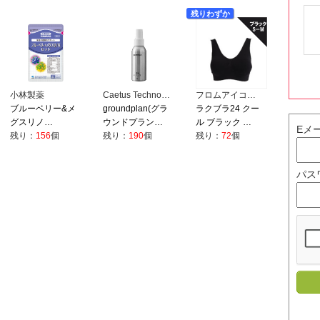
残りわずか
小林製薬
Caetus Techno…
フロムアイコ…
ブルーベリー&メ
groundplan(グラ
ラクブラ24 クー
グスリノ…
ウンドプラン…
ル ブラック …
Eメ
残り：
156
個
残り：
190
個
残り：
72
個
パス