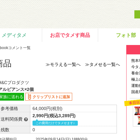
メディタメ
お店でタメす商品
フォト部
ebookコメント一覧
熊本
商品
≫モラえる一覧へ
≫タメせる一覧へ
今タ
養命
極上
H&Cプロダクツ
運動
アルビアンス×2個
国産
家族に送れる
クリップリストに追加
参考価格
64,000円(税別)
2,990円(税込3,289円)
送料関係費
この費用だけでタメせます♪
残数
0
申込開始日
2025年09月14日(日) 18時00分