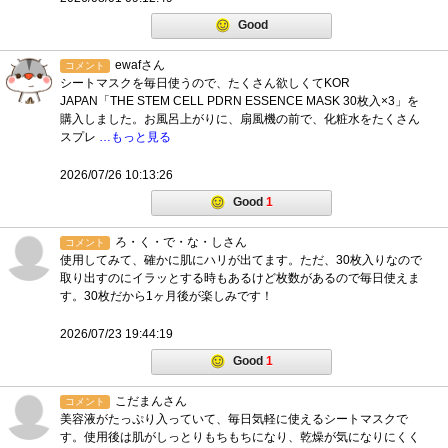
Good
ewafさん
コメント
シートマスクを毎日使うので、たくさん欲しくてKOR
JAPAN「THE STEM CELL PDRN ESSENCE MASK 30枚入×3」を
購入しました。お風呂上がりに、扇風機の前で、化粧水をたくさん
スプレ
…もっと見る
2026/07/26 10:13:26
Good
1
ろ・く・で・な・しさん
コメント
使用してみて、確かに肌にハリが出てます。ただ、30枚入りなので
取り出すのにイラッとする時もあるけど枚数があるので毎日使えま
す。30枚だから1ヶ月後が楽しみです！
2026/07/23 19:44:19
Good
1
こだまんさん
コメント
美容液がたっぷり入っていて、毎日気軽に使えるシートマスクで
す。使用後は肌がしっとりもちもちになり、乾燥が気になりにくく