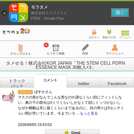
モラタメ
開く
株式会社エクスクリエ
FREE - Google Play
メニュー
ログイン
初めての方
もうすぐ掲載
投稿
マイメニュー
クリップリスト
タメせる！株式会社KOR JAPAN「THE STEM CELL PDRN
ESSENCE MASK 30枚入×3」
コメント
トラック
twitter
Facebook
バック
ぼすかさん
コメント
マスクの形がなんでこんな形なのか謎なくらい顔にフィットしな
い。鼻の下の部分は5ミリくらいしかなくて顔にくっつかないし、
なぜか横幅は耳に届くくらいまであるのに、目の周りは5センチく
らい間が空いています。今までいろ
…もっと見る
2026/08/05 19:43:03
Good