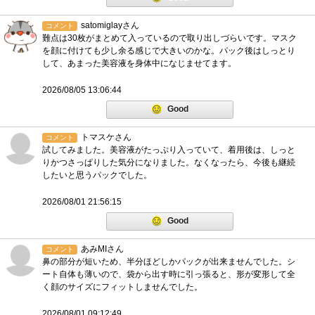
satomiglayさん
コメント
難点は30枚がまとめて入っているので取り出しづらいです。マスク
を顔に付けても少し余る感じで大きいのかな。パック後はしっとり
して、あまった美容液を身体中になじませてます。
2026/08/05 13:06:44
Good
トマスケさん
コメント
試してみました。美容液がたっぷり入っていて、着用後は、しっと
りかつさっぱりした気分になりました。なくなったら、今後も継続
したいと思うパックでした。
2026/08/01 21:56:15
Good
あみMIさん
コメント
鼻の部分が短いため、半分ほどしかパックが出来ませんでした。シ
ート自体も薄いので、袋から出す時に引っ張ると、形が変形して全
く顔のサイズにフィットしませんでした。
2026/08/01 09:12:49