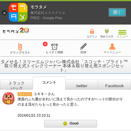
モラタメ
開く
株式会社エクスクリエ
FREE - Google Play
メニュー
ログイン
初めての方
もうすぐ掲載
投稿
マイメニュー
クリップリスト
タメせる！スリーエムジャパン株式会社「スコッチ・ブライト™
取り替え式トイレクリーナー 本体＆取り替え用スポンジセッ
ト」
コメント
トラック
twitter
Facebook
バック
ユキキ～さん
コメント
便器のふち裏がきれいに洗えて良かったのですがヘッドの部分がそ
のまま流せたらもっと良かったと思う。
2024/01/31 23:10:11
Good