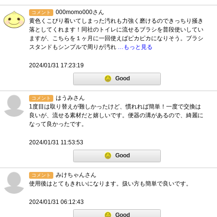
000momo000さん
コメント
黄色くこびり着いてしまった汚れも力強く磨けるのできっちり掻き
落としてくれます！同社のトイレに流せるブラシを普段使いしてい
ますが、こちらを１ヶ月に一回使えばピカピカになりそう。ブラシ
スタンドもシンプルで周りが汚れ
…もっと見る
2024/01/31 17:23:19
Good
はうみさん
コメント
1度目は取り替えが難しかったけど、慣れれば簡単！一度で交換は
良いが、流せる素材だと嬉しいです。便器の溝があるので、綺麗に
なって良かったです。
2024/01/31 11:53:53
Good
みけちゃんさん
コメント
使用後はとてもきれいになります。扱い方も簡単で良いです。
2024/01/31 06:12:43
Good