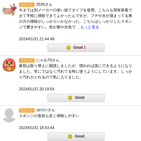
3535さん
コメント
今までは別メーカーの使い捨てタイプを使用。こちらも簡単装着で
きて手軽に掃除できてよかったんですが、フチや水が溜まってる奥
の方の掃除がしっかりいかなかった。こちらはしっかりしたスポン
ジで磨きやすい。色が紫や水色で
…もっと見る
2024/01/31 21:44:49
Good
1
にゃお70さん
コメント
最初は取り替えに困惑しましたが、慣れれば楽にできるようになり
ました。常にではなく汚れてる時に使うようにしています。しっか
り汚れがとれるので気に入りました。
2024/01/31 20:19:54
Good
ｽｶｲﾗｲﾝさん
コメント
スポンジの形状も良く掃除しやすい
2024/01/31 18:43:44
Good