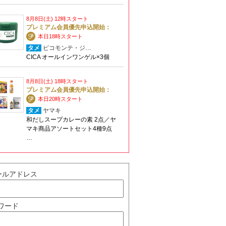
8月8日(土) 12時スタート
プレミアム会員優先申込開始：
本日18時スタート
タメ
ピコモンテ・ジ…
CICA オールインワンゲル×3個
8月8日(土) 18時スタート
プレミアム会員優先申込開始：
本日20時スタート
タメ
ヤマキ
和だしスープカレーの素 2点／ヤ
マキ商品アソートセット4種9点
…
ールアドレス
ワード