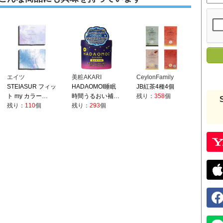
エイツ
美粧AKARI
CeylonFamily
STEIASUR フィッ
HADAOMOI睡眠
JB紅茶4種4個
ト my カラー…
時間うるおい補…
残り：
358
個
残り：
110
個
残り：
293
個