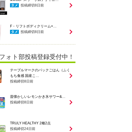
タメ
投稿締切
8
日前
F・リフトボディクリーム×…
タメ
投稿締切
8
日前
フォト部投稿登録受付中！
テーブルマークのパックごはん（ふく
もち食感 国産こ…
投稿締切
8
日前
昔懐かしいレモンかき氷サワー&…
投稿締切
8
日前
TRULY HEALTHY 2種2点
投稿締切
24
日前