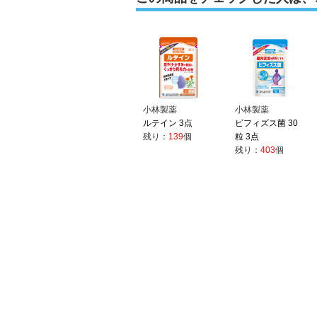
小林製薬
小林製薬
ルテイン 3点
ビフィズス菌 30
残り：
139
個
粒 3点
残り：
403
個