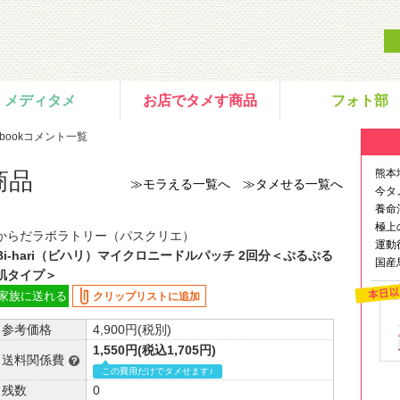
メディタメ
お店でタメす商品
フォト部
ebookコメント一覧
熊本
商品
≫モラえる一覧へ
≫タメせる一覧へ
今タ
養命
極上
からだラボラトリー（パスクリエ）
運動
Bi-hari（ビハリ）マイクロニードルパッチ 2回分＜ぷるぷる
国産
肌タイプ＞
家族に送れる
クリップリストに追加
参考価格
4,900円(税別)
1,550円(税込1,705円)
送料関係費
この費用だけでタメせます♪
残数
0