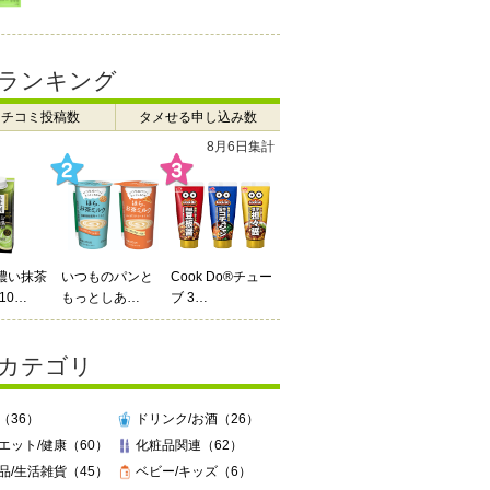
ランキング
クチコミ投稿数
タメせる申し込み数
7月27日 ～ 8月2日
Do®チュー
辻利 お濃い抹茶
enn you3種飲み
ラテ（210…
比…
カテゴリ
（36）
ドリンク/お酒（26）
エット/健康（60）
化粧品関連（62）
品/生活雑貨（45）
ベビー/キッズ（6）