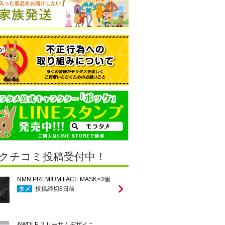
クチコミ投稿受付中！
NMN PREMIUM FACE MASK×3個
タメ
投稿締切
8
日前
&WOLF スリーサムデザイニ…