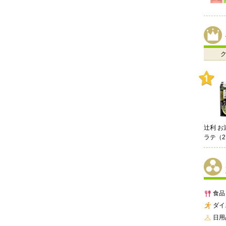
Cook 
ブ 3…
食品
ダイ
日用