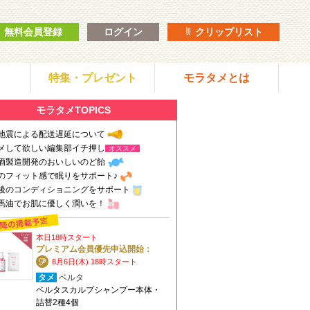
無料会員登録
ログイン
クリップリスト
特集・プレゼント
モラタメとは
モラタメTOPICS
地震による配送遅延について
メして欲しい編集部イチ押し
オススメ
酒製造開発のおいしいのど飴
のフィット感で眠りをサポート♪
後のコンディショニングをサポート
馬油でお肌に優しく潤いを！
本日18時スタート
プレミアム会員優先申込開始：
8月6日(木) 18時スタート
タメ
ベルタ
ベルタスカルプシャンプー本体・
詰替2種4個