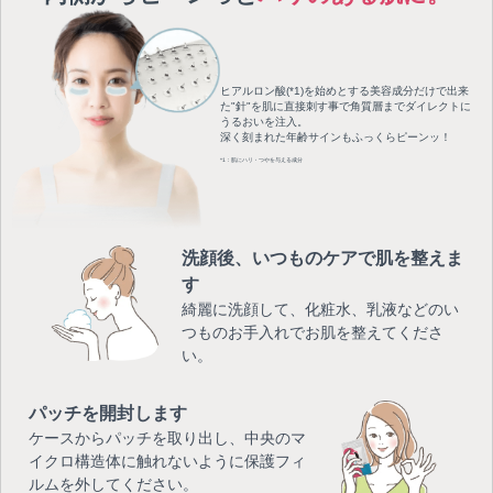
ヒアルロン酸(*1)を始めとする
美容成分だけで出来
た"針"を
肌に直接刺す事で
角質層までダイレクトに
うるおいを注入。
深く刻まれた年齢サインも
ふっくらピーンッ！
*1：肌にハリ・つやを与える成分
洗顔後、いつものケアで肌を整えま
す
綺麗に洗顔して、化粧水、乳液などのい
つものお手入れでお肌を整えてくださ
い。
パッチを開封します
ケースからパッチを取り出し、中央のマ
イクロ構造体に触れないように保護フィ
ルムを外してください。