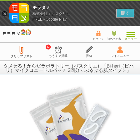
モラタメ
開く
株式会社エクスクリエ
FREE - Google Play
メニュー
ログイン
初めての方
もうすぐ掲載
投稿
マイメニュー
クリップリスト
タメせる！からだラボラトリー（パスクリエ）「Bi-hari（ビハ
リ）マイクロニードルパッチ 2回分＜ぷるぷる肌タイプ＞」