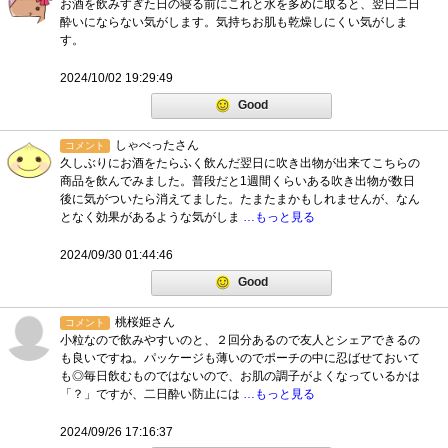
お酒を飲みすぎた日の寝る前にこれと水を多めに取ると、翌日二日
酔いにならない気がします。気持ちお肌も乾燥しにくい気がしま
す。
2024/10/02 19:29:49
Good
しゃべったさん
コメント
久しぶりにお酒をたらふく飲んだ翌日に吹き出物が出来てこちらの
商品を飲んでみました。普段だと1週間くらいある吹き出物が数日
後に気がついたら消えてました。たまたまかもしれませんが、なん
となく効果があるような気がしま
…もっと見る
2024/09/30 01:44:46
Good
桃桜姫さん
コメント
小粒なので飲みやすいのと、２回分あるので友人とシェアできるの
も良いですね。パッケージも薄いのでポーチの中に忍ばせておいて
も◎毎日飲むものではないので、お肌の調子がよくなっているかは
「？」ですが、二日酔い防止には
…もっと見る
2024/09/26 17:16:37