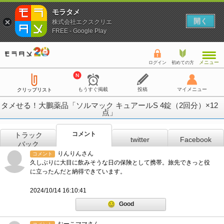
モラタメ
開く
株式会社エクスクリエ
FREE - Google Play
メニュー
ログイン
初めての方
もうすぐ掲載
投稿
マイメニュー
クリップリスト
タメせる！大鵬薬品「ソルマック キュアールS 4錠（2回分）×12
点」
コメント
トラック
twitter
Facebook
バック
りんりんさん
コメント
久しぶりに大目に飲みそうな日の保険として携帯。旅先できっと役
に立ったんだと納得できています。
2024/10/14 16:10:41
Good