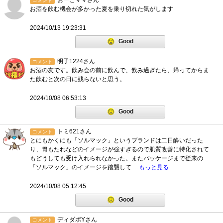
おーこママさん
コメント
お酒を飲む機会が多かった夏を乗り切れた気がします
2024/10/13 19:23:31
Good
明子1224さん
コメント
お酒の友です。飲み会の前に飲んで、飲み過ぎたら、帰ってからま
た飲むと次の日に残らないと思う。
2024/10/08 06:53:13
Good
トミ621さん
コメント
とにもかくにも「ソルマック」というブランドは二日酔いだった
り、胃もたれなどのイメージが強すぎるので肌質改善に特化されて
もどうしても受け入れられなかった。またパッケージまで従来の
「ソルマック」のイメージを踏襲して
…もっと見る
2024/10/08 05:12:45
Good
ディダボYさん
コメント