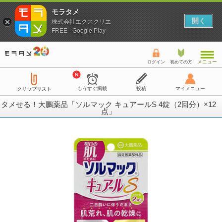
モラタメ
開く
株式会社エクスクリエ
FREE - Google Play
メニュー
ログイン
初めての方
もうすぐ掲載
投稿
マイメニュー
クリップリスト
タメせる！大鵬薬品「ソルマック キュアールS 4錠（2回分）×12
点」