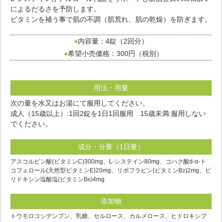
によるだるさを予防します。
ビタミンを補う事で肌の不調（肌荒れ、肌の乾燥）を防ぎます。
内容量：4錠（2回分）
希望小売価格：300円（税別）
用法・用量
次の量を水又はお湯にて服用してください。
成人（15歳以上）:1回2錠を1日1回服用 15歳未満:服用しない
でください。
成分・分量（1日量）
アスコルビン酸(ビタミンC)300mg、L-システイン80mg、コハク酸d-α-ト
コフェロール(天然型ビタミンE)20mg、リボフラビン(ビタミンB
)2mg、ピ
2
リドキシン塩酸塩(ビタミンB
)4mg
6
添加物
トウモロコシデンプン、乳糖、セルロース、カルメロース、ヒドロキシプ