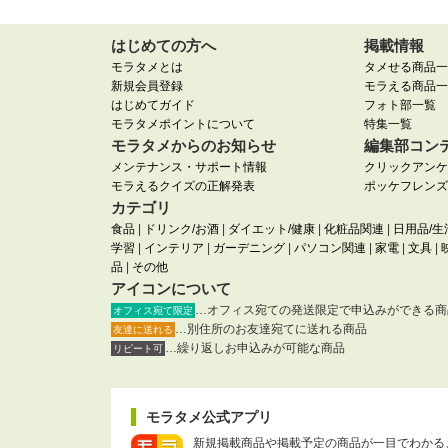
はじめての方へ
掲載情報
モラタメとは
タメせる商品一
新規会員登録
モラえる商品一
はじめてガイド
フォト部一覧
モラタメポイントについて
特集一覧
モラタメからのお知らせ
編集部コン
メンテナンス・サポート情報
クリックアンケ
モラえるクイズの正解発表
ポッケフレンズ
カテゴリ
食品
|
ドリンク/お酒
|
ダイエット/健康
|
化粧品関連
|
日用品/生
学習
|
インテリア
|
ガーデニング
|
パソコン関連
|
家電
|
文具
|
品
|
その他
アイコンについて
…オフィス宛ての発送限定で申込みができる商
オフィス宛て限定
…別住所のお友達宛てに送れる商品
友達に送れる
…繰り返しお申込みが可能な商品
リピート可
モラタメ公式アプリ
新規掲載商品や掲載予定の商品が一目でわかる