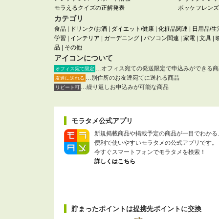
モラえるクイズの正解発表
ポッケフレンズ
カテゴリ
食品
|
ドリンク/お酒
|
ダイエット/健康
|
化粧品関連
|
日用品/生
学習
|
インテリア
|
ガーデニング
|
パソコン関連
|
家電
|
文具
|
品
|
その他
アイコンについて
…オフィス宛ての発送限定で申込みができる商
オフィス宛て限定
…別住所のお友達宛てに送れる商品
友達に送れる
…繰り返しお申込みが可能な商品
リピート可
モラタメ公式アプリ
新規掲載商品や掲載予定の商品が一目でわかる
便利で使いやすいモラタメの公式アプリです。
今すぐスマートフォンでモラタメを検索！
詳しくはこちら
貯まったポイントは提携先ポイントに交換