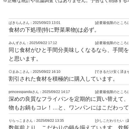
※正確な統計や世論調査ではありません。予告なく削除する
ぱきらん
さん
：2025/09/23 13:01
[必要最低限のところ
食材の下処理(特に野菜果物)は必ず。
みんず
さん
：2025/09/22 17:12
[必要最低限のところ
同じ食材がひと手間分美味しくなるなら、手間を
と思います。
◎まみこ
さん
：2025/09/22 16:10
[できるだけ安く済ませ
割引された食材を積極的に購入しています。
princesspanda
さん
：2025/09/22 14:17
[必要最低限のところ
深めの良質なフライパンを定期的に買い替えて、
物もお鍋もコレ！…と、ワンパンにはこだわって
りらっこま
さん
：2025/09/22 13:35
[少しこだわりたい（
数年前より、こだわりの鍋を揃えています。炊飯