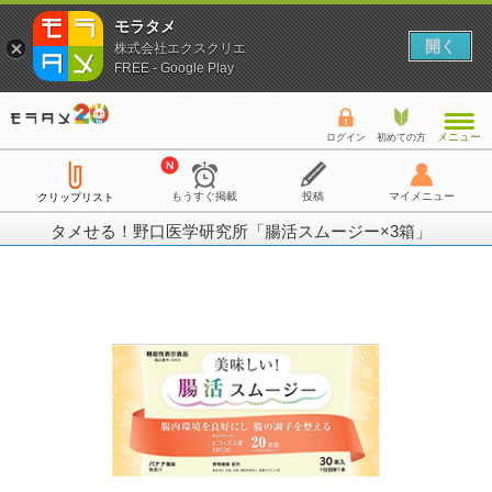
モラタメ
開く
株式会社エクスクリエ
FREE - Google Play
メニュー
ログイン
初めての方
もうすぐ掲載
投稿
マイメニュー
クリップリスト
タメせる！野口医学研究所「腸活スムージー×3箱」