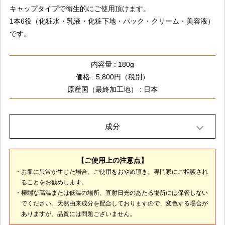
キャップタイプで衛生的にご使用頂けます。
1本6役（化粧水・乳液・化粧下地・パック・クリーム・美容液）
です。
内容量 : 180g
価格 : 5,800円（税別）
原産国（最終加工地） : 日本
成分
水、BG、グリセリン、PEG-12、加水分解コラーゲン、水溶性コラ
ーゲン、サクシノイルアテロコラーゲン、テトラヘキシルデカン酸
【ご使用上の注意点】
アスコルビル、アスコルビルグルコシド、ヒアルロン酸Na、パルミ
・お肌に異常が生じた場合、ご使用をおやめ頂き、専門家にご相談され
チン酸アスコルビルリン酸３Na、キハダ樹皮エキス、シクロデキス
ることをお勧めします。
トリン、炭酸水素Na、白金、（スチレン/VP）コポリマー、（アク
・極端な高温または低温の場所、直射日光のあたる場所には保管しない
リレーツ/アクリル酸アルキル（C10-30））クロスポリマー、キサン
でください。天然由来成分を配合しておりますので、変色する場合が
タンガム、水酸化K、ポリソルベート20、フェノキシエタノール、
ありますが、品質には問題ございません。
ベンチレングリコール、カプリリルグリコール、オレンジ果実油、