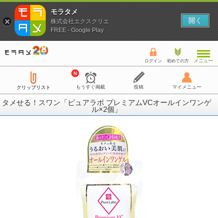
モラタメ
開く
株式会社エクスクリエ
FREE - Google Play
メニュー
ログイン
初めての方
もうすぐ掲載
投稿
マイメニュー
クリップリスト
タメせる！スワン「ピュアラボ プレミアムVCオールインワンゲ
ル×2個」