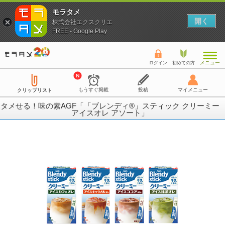
モラタメ
開く
株式会社エクスクリエ
FREE - Google Play
メニュー
ログイン
初めての方
もうすぐ掲載
投稿
マイメニュー
クリップリスト
タメせる！味の素AGF「「ブレンディ®」スティック クリーミー
アイスオレ アソート」