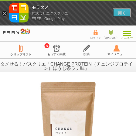
モラタメ
開く
株式会社エクスクリエ
FREE - Google Play
メニュー
ログイン
初めての方
もうすぐ掲載
投稿
マイメニュー
クリップリスト
タメせる！パスクリエ「CHANGE PROTEIN（チェンジプロテイ
ン）ほうじ茶ラテ味」