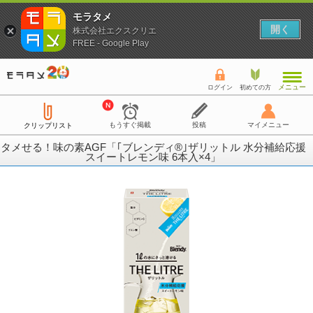
モラタメ
開く
株式会社エクスクリエ
FREE - Google Play
メニュー
ログイン
初めての方
もうすぐ掲載
投稿
マイメニュー
クリップリスト
タメせる！味の素AGF「｢ブレンディ®｣ザリットル 水分補給応援
スイートレモン味 6本入×4」