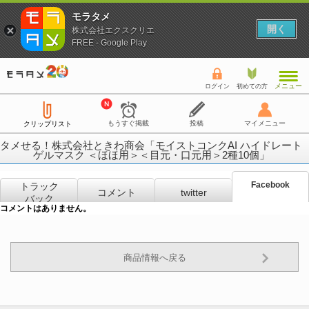
モラタメ
開く
株式会社エクスクリエ
FREE - Google Play
メニュー
ログイン
初めての方
もうすぐ掲載
投稿
マイメニュー
クリップリスト
タメせる！株式会社ときわ商会「モイストコンクAI ハイドレート
ゲルマスク ＜ほほ用＞＜目元・口元用＞2種10個」
Facebook
トラック
コメント
twitter
バック
コメントはありません。
商品情報へ戻る